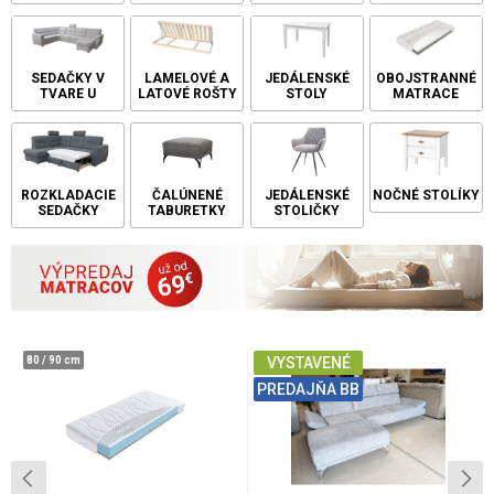
SEDAČKY V
LAMELOVÉ A
JEDÁLENSKÉ
OBOJSTRANNÉ
TVARE U
LATOVÉ ROŠTY
STOLY
MATRACE
ROZKLADACIE
ČALÚNENÉ
JEDÁLENSKÉ
NOČNÉ STOLÍKY
SEDAČKY
TABURETKY
STOLIČKY
80 / 90 cm
VYSTAVENÉ
PREDAJŇA BB