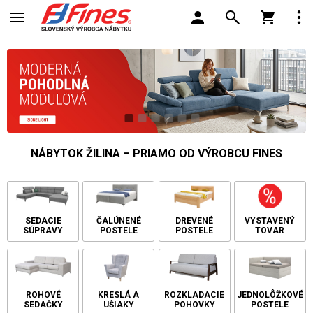
1
2
3
4
5
6
NÁBYTOK ŽILINA – PRIAMO OD VÝROBCU FINES
SEDACIE
ČALÚNENÉ
DREVENÉ
VYSTAVENÝ
SÚPRAVY
POSTELE
POSTELE
TOVAR
ROHOVÉ
KRESLÁ A
ROZKLADACIE
JEDNOLÔŽKOVÉ
SEDAČKY
UŠIAKY
POHOVKY
POSTELE