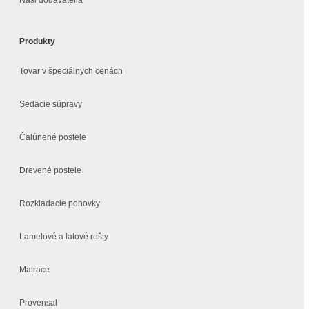
Naši dodávatelia
Produkty
Tovar v špeciálnych cenách
Sedacie súpravy
Čalúnené postele
Drevené postele
Rozkladacie pohovky
Lamelové a latové rošty
Matrace
Provensal