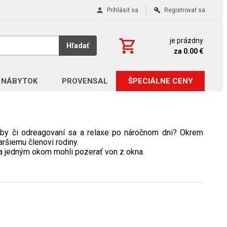
Prihlásiť sa
Registrovať sa
je prázdny
Hľadať
za 0.00 €
 NÁBYTOK
PROVENSAL
ŠPECIÁLNE CENY
hudby či odreagovaní sa a relaxe po náročnom dni? Okrem
aršiemu členovi rodiny.
í a jedným okom mohli pozerať von z okna.