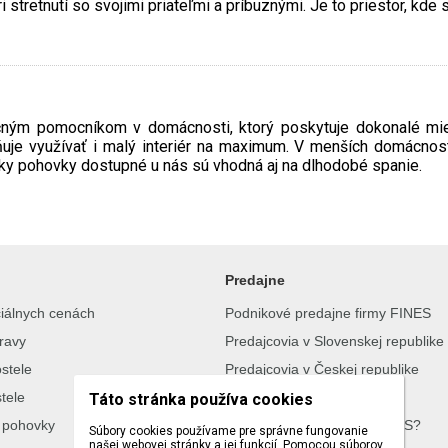
i stretnutí so svojimi priateľmi a príbuznými. Je to priestor, kde
kčným pomocníkom v domácnosti, ktorý poskytuje dokonalé mi
uje využívať i malý interiér na maximum. V menších domácnos
tky pohovky dostupné u nás sú vhodná aj na dlhodobé spanie.
Predajne
ciálnych cenách
Podnikové predajne firmy FINES
ravy
Predajcovia v Slovenskej republike
stele
Predajcovia v Českej republike
tele
Katalógy na stiahnutie
Táto stránka používa cookies
 pohovky
Prečo nakúpiť vo firme FINES?
Súbory cookies používame pre správne fungovanie
našej webovej stránky a jej funkcií. Pomocou súborov