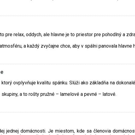
o pre relax, oddych, ale hlavne je to priestor pre pohodlný a z
ú atmosféru, a každý zvyčajne chce, aby v spálni panovala hlavne 
le
 ktorý ovplyvňuje kvalitu spánku. Slúži ako základňa na dokonalé
skupiny, a to rošty pružné – lamelové a pevné – latové.
ej jednej domácnosti. Je miestom, kde sa členovia domácnosti 