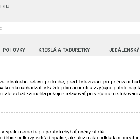
 TRHU
POHOVKY
KRESLÁ A TABURETKY
JEDÁLENSKÝ
e ideálneho relaxu pri knihe, pred televíziou, pri počúvaní 
a kreslá nachádzali v každej domácnosti a zvyčajne patrilo najst
jku, alebo babka mohla pokojne relaxovať pri večernom štrikovan
v spálni nemôže pri posteli chýbať nočný stolík.
dtrhne celkový vzhľad spálne, ale slúži i ako odkladací priestor.