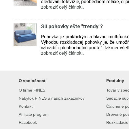
sledovaní televízie, poobednom relaxe, či pr
zobraziť celý článok...
Sú pohovky ešte "trendy"?
Pohovka je praktickým a hlavne multifun
Výhodou rozkladacej pohovky je, že umožň
nahradiť i plnohodnotnú posteľ. Takmer vše
zobraziť celý článok...
O spoločnosti
Produkty
O firme FINES
Tovar v špe
Nábytok FINES u našich zákazníkov
Sedacie súp
Kontakt
Čalúnené po
Affiliate program
Drevené pos
Facebook
Rozkladacie