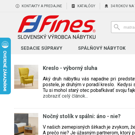
KONTAKTY A PREDAJNE
KATALÓGY
34 ROKOV NA
SEDACIE SÚPRAVY
SPÁLŇOVÝ NÁBYTOK
Kreslo - výborný sluha
Aký druh nábytku vás napadne pri predstav
postele, je druhým v poradí kreslo. Kedysi s
Tu si mohol starý otec pobafkávať svoju fa
zobraziť celý článok...
Nočný stolík v spálni: áno - nie?
V našich zemepisných šírkach je zvykom, že 
A prečo nie? Je úžasným partnerom, ktorý po