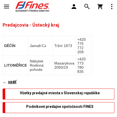
Predajcovia - Ústecký kraj
+420
775
DĚČÍN
Jamall-Cz
Tržní 1873
772
209
+420
Nábytek
Masarykova
773
LITOMĚŘICE
Rodinná
2093/19
780
pohoda
835
←
späť
Všetky predajné miesta v Slovenskej republike
Podnikové predajne spoločnosti FINES