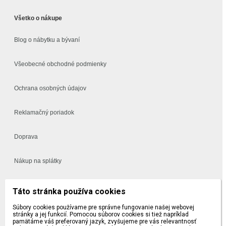
Všetko o nákupe
Blog o nábytku a bývaní
Všeobecné obchodné podmienky
Ochrana osobných údajov
Reklamačný poriadok
Doprava
Nákup na splátky
Často kladené otázky
Táto stránka používa cookies
Súbory cookies používame pre správne fungovanie našej webovej
Vynáška a montáž
stránky a jej funkcií. Pomocou súborov cookies si tiež napríklad
pamätáme váš preferovaný jazyk, zvyšujeme pre vás relevantnosť