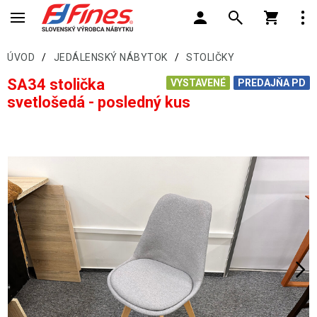
ÚVOD
/
JEDÁLENSKÝ NÁBYTOK
/
STOLIČKY
SA34 stolička
VYSTAVENÉ
PREDAJŇA PD
svetlošedá - posledný kus