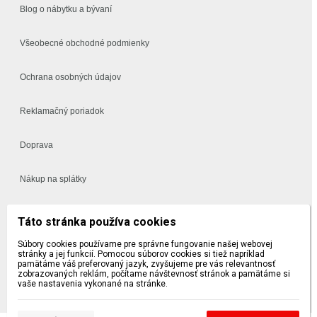
Blog o nábytku a bývaní
Všeobecné obchodné podmienky
Ochrana osobných údajov
Reklamačný poriadok
Doprava
Nákup na splátky
Často kladené otázky
Táto stránka používa cookies
Súbory cookies používame pre správne fungovanie našej webovej
Vynáška a montáž
stránky a jej funkcií. Pomocou súborov cookies si tiež napríklad
pamätáme váš preferovaný jazyk, zvyšujeme pre vás relevantnosť
zobrazovaných reklám, počítame návštevnosť stránok a pamätáme si
5 a 10 ročná záruka na sedačky a postele
vaše nastavenia vykonané na stránke.