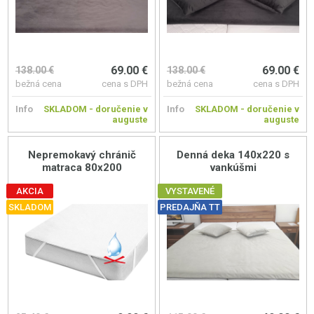
69.00 €
69.00 €
138.00 €
138.00 €
bežná cena
cena s DPH
bežná cena
cena s DPH
Info
SKLADOM - doručenie v
Info
SKLADOM - doručenie v
auguste
auguste
Nepremokavý chránič
Denná deka 140x220 s
matraca 80x200
vankúšmi
AKCIA
VYSTAVENÉ
SKLADOM
PREDAJŇA TT