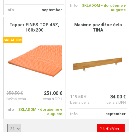
Info
SKLADOM - doručenie v
Info
september
auguste
Topper FINES TOP 45Z,
Masívne pozdĺžne čelo
180x200
TINA
SKLADOM
251.00 €
358.50 €
84.00 €
119.50 €
bežná cena
cena s DPH
bežná cena
cena s DPH
Info
SKLADOM - doručenie v
auguste
Info
september
24 ďalších...