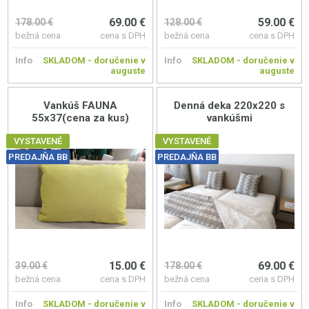
69.00 €
59.00 €
178.00 €
128.00 €
bežná cena
cena s DPH
bežná cena
cena s DPH
Info
SKLADOM - doručenie v
Info
SKLADOM - doručenie v
auguste
auguste
Vankúš FAUNA
Denná deka 220x220 s
55x37(cena za kus)
vankúšmi
VYSTAVENÉ
VYSTAVENÉ
PREDAJŇA BB
PREDAJŇA BB
15.00 €
69.00 €
39.00 €
178.00 €
bežná cena
cena s DPH
bežná cena
cena s DPH
Info
SKLADOM - doručenie v
Info
SKLADOM - doručenie v