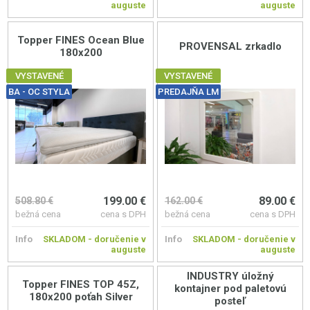
auguste
auguste
Topper FINES Ocean Blue
PROVENSAL zrkadlo
180x200
VYSTAVENÉ
VYSTAVENÉ
BA - OC STYLA
PREDAJŇA LM
199.00 €
89.00 €
508.80 €
162.00 €
bežná cena
cena s DPH
bežná cena
cena s DPH
Info
SKLADOM - doručenie v
Info
SKLADOM - doručenie v
auguste
auguste
INDUSTRY úložný
Topper FINES TOP 45Z,
kontajner pod paletovú
180x200 poťah Silver
posteľ