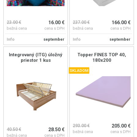
16.00 €
166.00 €
23.00 €
237.00 €
bežná cena
cena s DPH
bežná cena
cena s DPH
Info
september
Info
september
Integrovaný (ITG) úložný
Topper FINES TOP 40,
priestor 1 kus
180x200
SKLADOM
205.00 €
293.00 €
28.50 €
40.50 €
bežná cena
cena s DPH
bežná cena
cena s DPH