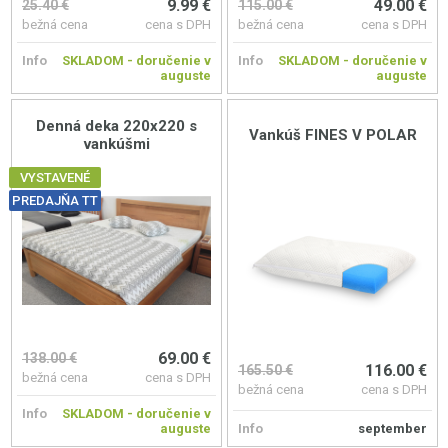
9.99 €
49.00 €
25.40 €
115.00 €
bežná cena
cena s DPH
bežná cena
cena s DPH
Info
SKLADOM - doručenie v
Info
SKLADOM - doručenie v
auguste
auguste
Denná deka 220x220 s
Vankúš FINES V POLAR
vankúšmi
VYSTAVENÉ
PREDAJŇA TT
69.00 €
138.00 €
116.00 €
165.50 €
bežná cena
cena s DPH
bežná cena
cena s DPH
Info
SKLADOM - doručenie v
auguste
Info
september