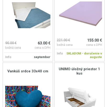
155.00 €
221.00 €
63.00 €
90.00 €
bežná cena
cena s DPH
bežná cena
cena s DPH
Info
SKLADOM - doručenie v
Info
september
auguste
UNIMO úložný priestor 1
Vankúš srdce 33x40 cm
kus