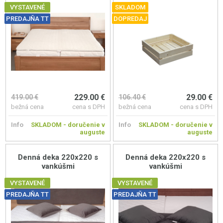
VYSTAVENÉ
SKLADOM
PREDAJŇA TT
DOPREDAJ
229.00 €
29.00 €
419.00 €
106.40 €
bežná cena
cena s DPH
bežná cena
cena s DPH
Info
SKLADOM - doručenie v
Info
SKLADOM - doručenie v
auguste
auguste
Denná deka 220x220 s
Denná deka 220x220 s
vankúšmi
vankúšmi
VYSTAVENÉ
VYSTAVENÉ
PREDAJŇA TT
PREDAJŇA TT