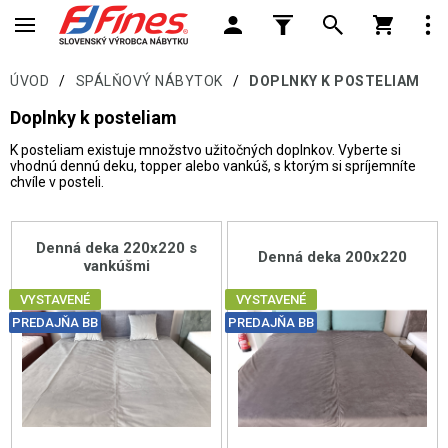
ÚVOD
/
SPÁLŇOVÝ NÁBYTOK
/
DOPLNKY K POSTELIAM
Doplnky k posteliam
K posteliam existuje množstvo užitočných doplnkov. Vyberte si
vhodnú dennú deku, topper alebo vankúš, s ktorým si spríjemníte
chvíle v posteli.
Denná deka 220x220 s
Denná deka 200x220
vankúšmi
VYSTAVENÉ
VYSTAVENÉ
PREDAJŇA BB
PREDAJŇA BB