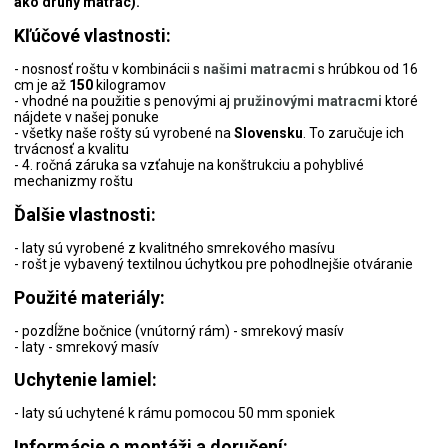
ako druhý matrac).
Kľúčové vlastnosti:
- nosnosť roštu v kombinácii s
našimi matracmi
s hrúbkou od 16
cm je až
150
kilogramov
- vhodné na použitie s penovými aj
pružinovými matracmi
ktoré
nájdete v našej ponuke
- všetky naše rošty sú vyrobené na
Slovensku
. To zaručuje ich
trvácnosť a kvalitu
- 4. ročná záruka sa vzťahuje na konštrukciu a pohyblivé
mechanizmy roštu
Ďalšie vlastnosti:
- laty sú vyrobené z kvalitného smrekového masívu
- rošt je vybavený textilnou úchytkou pre pohodlnejšie otváranie
Použité materiály:
- pozdĺžne bočnice (vnútorný rám) - smrekový masív
- laty - smrekový masív
Uchytenie lamiel:
- laty sú uchytené k rámu pomocou 50 mm sponiek
Informácie o montáži a doručení: