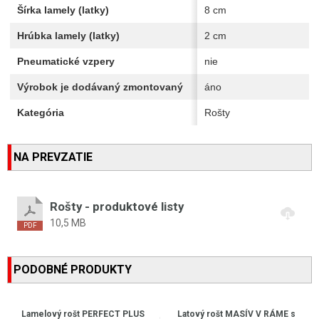
Šírka lamely (latky)
8 cm
Hrúbka lamely (latky)
2 cm
Pneumatické vzpery
nie
Výrobok je dodávaný zmontovaný
áno
Kategória
Rošty
NA PREVZATIE
Rošty - produktové listy
10,5 MB
PODOBNÉ PRODUKTY
Lamelový rošt PERFECT PLUS
Latový rošt MASÍV V RÁME s