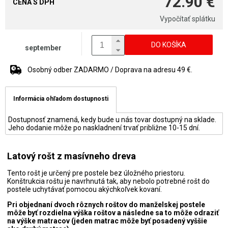
72.90 €
CENA S DPH
Vypočítať splátku
DO KOŠÍKA
september
Osobný odber ZADARMO / Doprava na adresu 49 €.
Informácia ohľadom dostupnosti
Dostupnosť znamená, kedy bude u nás tovar dostupný na sklade.
Jeho dodanie môže po naskladnení trvať približne 10-15 dní.
Latový rošt z masívneho dreva
Tento rošt je určený pre postele bez úložného priestoru.
Konštrukcia roštu je navrhnutá tak, aby nebolo potrebné rošt do
postele uchytávať pomocou akýchkoľvek kovaní.
Pri objednaní dvoch rôznych roštov do manželskej postele
môže byť rozdielna výška roštov a následne sa to môže odraziť
na výške matracov (jeden matrac môže byť posadený vyššie