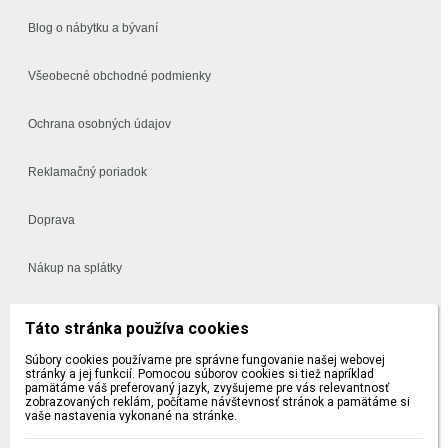
Blog o nábytku a bývaní
Všeobecné obchodné podmienky
Ochrana osobných údajov
Reklamačný poriadok
Doprava
Nákup na splátky
Často kladené otázky
Táto stránka používa cookies
Súbory cookies používame pre správne fungovanie našej webovej
Vynáška a montáž
stránky a jej funkcií. Pomocou súborov cookies si tiež napríklad
pamätáme váš preferovaný jazyk, zvyšujeme pre vás relevantnosť
zobrazovaných reklám, počítame návštevnosť stránok a pamätáme si
5 a 10 ročná záruka na sedačky a postele
vaše nastavenia vykonané na stránke.