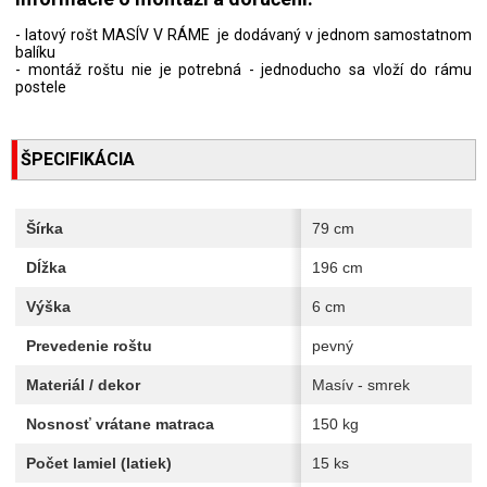
- latový rošt MASÍV V RÁME je dodávaný v jednom samostatnom
balíku
- montáž roštu nie je potrebná - jednoducho sa vloží do rámu
postele
ŠPECIFIKÁCIA
Šírka
79 cm
Dĺžka
196 cm
Výška
6 cm
Prevedenie roštu
pevný
Materiál / dekor
Masív - smrek
Nosnosť vrátane matraca
150 kg
Počet lamiel (latiek)
15 ks