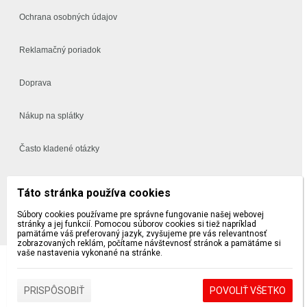
Ochrana osobných údajov
Reklamačný poriadok
Doprava
Nákup na splátky
Často kladené otázky
Vynáška a montáž
Táto stránka používa cookies
5 a 10 ročná záruka na sedačky a postele
Súbory cookies používame pre správne fungovanie našej webovej
stránky a jej funkcií. Pomocou súborov cookies si tiež napríklad
pamätáme váš preferovaný jazyk, zvyšujeme pre vás relevantnosť
zobrazovaných reklám, počítame návštevnosť stránok a pamätáme si
vaše nastavenia vykonané na stránke.
Design by FINES |
Prihlásiť
PRISPÔSOBIŤ
POVOLIŤ VŠETKO