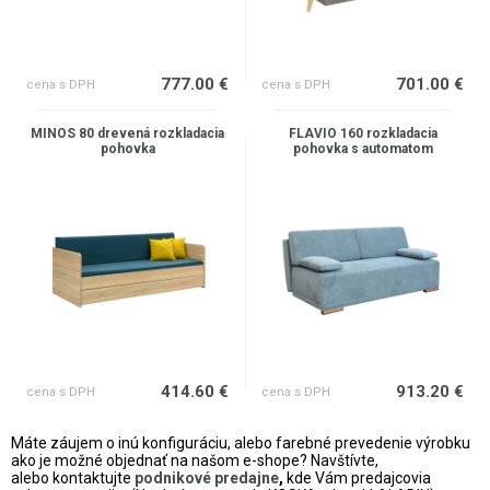
777.00 €
701.00 €
cena s DPH
cena s DPH
MINOS 80 drevená rozkladacia
FLAVIO 160 rozkladacia
pohovka
pohovka s automatom
414.60 €
913.20 €
cena s DPH
cena s DPH
Máte záujem o inú konfiguráciu, alebo farebné prevedenie výrobku
ako je možné objednať na našom e-shope? Navštívte,
alebo
kontaktujte
podnikové predajne
,
kde Vám predajcovia