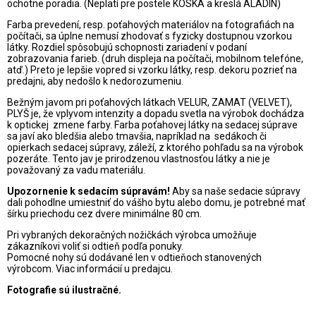
ochotne poradia. (Neplatí pre postele KOSKA a kreslá ALADIN)
Farba prevedení, resp. poťahových materiálov na fotografiách na
počítači, sa úplne nemusí zhodovať s fyzicky dostupnou vzorkou
látky. Rozdiel spôsobujú schopnosti zariadení v podaní
zobrazovania farieb. (druh displeja na počítači, mobilnom telefóne,
atď.) Preto je lepšie vopred si vzorku látky, resp. dekoru pozrieť na
predajni, aby nedošlo k nedorozumeniu.
Bežným javom pri poťahových látkach VELUR, ZAMAT (VELVET),
PLYŠ je, že vplyvom intenzity a dopadu svetla na výrobok dochádza
k optickej zmene farby. Farba poťahovej látky na sedacej súprave
sa javí ako bledšia alebo tmavšia, napríklad na sedákoch či
opierkach sedacej súpravy, záleží, z ktorého pohľadu sa na výrobok
pozeráte. Tento jav je prirodzenou vlastnosťou látky a nie je
považovaný za vadu materiálu.
Upozornenie k sedacím súpravám!
Aby sa naše sedacie súpravy
dali pohodlne umiestniť do vášho bytu alebo domu, je potrebné mať
šírku priechodu cez dvere minimálne 80 cm.
Pri vybraných dekoračných nožičkách výrobca umožňuje
zákazníkovi voliť si odtieň podľa ponuky.
Pomocné nohy sú dodávané len v odtieňoch stanovených
výrobcom. Viac informácií u predajcu.
Fotografie sú ilustračné.