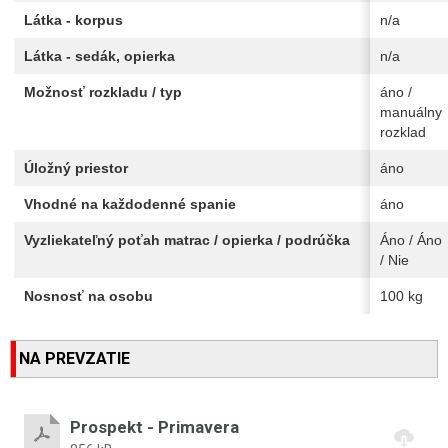
Látka - korpus
n/a
Látka - sedák, opierka
n/a
Možnosť rozkladu / typ
áno /
manuálny
rozklad
Úložný priestor
áno
Vhodné na každodenné spanie
áno
Vyzliekateľný poťah matrac / opierka / podrúčka
Áno / Áno
/ Nie
Nosnosť na osobu
100 kg
NA PREVZATIE
Prospekt - Primavera