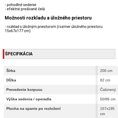
- pohodlné sedenie
- efektné prešívané čelá
Možnosti rozkladu a úložného priestoru
- rozklad s úložným priestorom (rozmer úložného priestoru:
15x67x177 cm)
ŠPECIFIKÁCIA
Šírka
200 cm
Dĺžka
82 cm
Prevedenie korpusu
Čalúnený
Výška sedenia / operadla
50/86 cm
Plocha na spanie po rozložení
157x195
cm