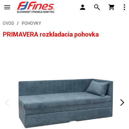
ÚVOD
/
POHOVKY
PRIMAVERA rozkladacia pohovka