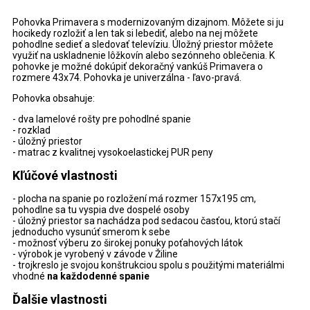
Pohovka Primavera s modernizovaným dizajnom. Môžete si ju
hocikedy rozložiť a len tak si lebediť, alebo na nej môžete
pohodlne sedieť a sledovať televíziu. Úložný priestor môžete
využiť na uskladnenie lôžkovín alebo sezónneho oblečenia. K
pohovke je možné dokúpiť dekoračný vankúš Primavera o
rozmere 43x74. Pohovka je univerzálna - ľavo-pravá.
Pohovka obsahuje:
- dva lamelové rošty pre pohodlné spanie
- rozklad
- úložný priestor
- matrac z kvalitnej vysokoelastickej PUR peny
Kľúčové vlastnosti
- plocha na spanie po rozložení má rozmer 157x195 cm,
pohodlne sa tu vyspia dve dospelé osoby
- úložný priestor sa nachádza pod sedacou časťou, ktorú stačí
jednoducho vysunúť smerom k sebe
- možnosť výberu zo širokej ponuky poťahových látok
- výrobok je vyrobený v závode v Žiline
- trojkreslo je svojou konštrukciou spolu s použitými materiálmi
vhodné
na každodenné spanie
Ďalšie vlastnosti