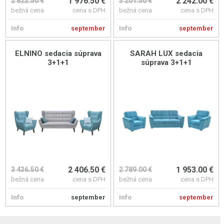
1 976.50 €
2 242.00 €
2 822.50 €
3 201.50 €
bežná cena
cena s DPH
bežná cena
cena s DPH
Info
september
Info
september
ELNINO sedacia súprava
SARAH LUX sedacia
3+1+1
súprava 3+1+1
2 406.50 €
1 953.00 €
3 436.50 €
2 789.00 €
bežná cena
cena s DPH
bežná cena
cena s DPH
Info
september
Info
september