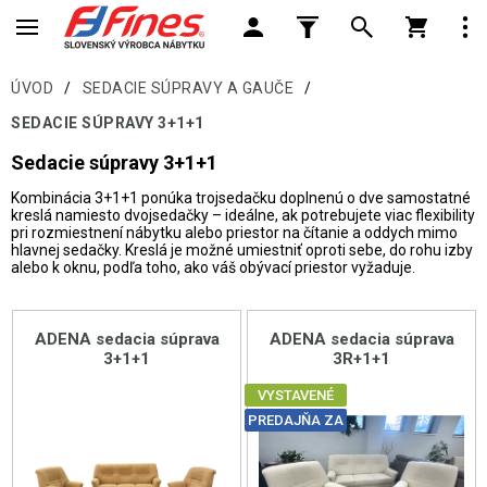
ÚVOD
/
SEDACIE SÚPRAVY A GAUČE
/
SEDACIE SÚPRAVY 3+1+1
Sedacie súpravy 3+1+1
Kombinácia 3+1+1 ponúka trojsedačku doplnenú o dve samostatné
kreslá namiesto dvojsedačky – ideálne, ak potrebujete viac flexibility
pri rozmiestnení nábytku alebo priestor na čítanie a oddych mimo
hlavnej sedačky. Kreslá je možné umiestniť oproti sebe, do rohu izby
alebo k oknu, podľa toho, ako váš obývací priestor vyžaduje.
ADENA sedacia súprava
ADENA sedacia súprava
3+1+1
3R+1+1
VYSTAVENÉ
PREDAJŇA ZA