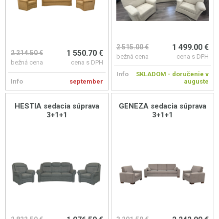
1 499.00 €
2 515.00 €
1 550.70 €
2 214.50 €
bežná cena
cena s DPH
bežná cena
cena s DPH
Info
SKLADOM - doručenie v
Info
september
auguste
HESTIA sedacia súprava
GENEZA sedacia súprava
3+1+1
3+1+1