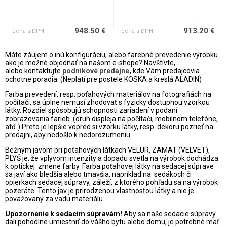
948.50 €
913.20 €
cena s DPH
cena s DPH
Máte záujem o inú konfiguráciu, alebo farebné prevedenie výrobku
ako je možné objednať na našom e-shope? Navštívte,
alebo
kontaktujte
podnikové predajne
,
kde Vám predajcovia
ochotne poradia. (Neplatí pre postele KOSKA a kreslá ALADIN)
Farba prevedení, resp. poťahových materiálov na fotografiách na
počítači, sa úplne nemusí zhodovať s fyzicky dostupnou vzorkou
látky. Rozdiel spôsobujú schopnosti zariadení v podaní
zobrazovania farieb. (druh displeja na počítači, mobilnom telefóne,
atď.) Preto je lepšie vopred si vzorku látky, resp. dekoru pozrieť na
predajni, aby nedošlo k nedorozumeniu.
Bežným javom pri poťahových látkach VELUR, ZAMAT (VELVET),
PLYŠ je, že vplyvom intenzity a dopadu svetla na výrobok dochádza
k optickej zmene farby. Farba poťahovej látky na sedacej súprave
sa javí ako bledšia alebo tmavšia, napríklad na sedákoch či
opierkach sedacej súpravy, záleží, z ktorého pohľadu sa na výrobok
pozeráte. Tento jav je prirodzenou vlastnosťou látky a nie je
považovaný za vadu materiálu.
Upozornenie k sedacím súpravám!
Aby sa naše sedacie súpravy
dali pohodlne umiestniť do vášho bytu alebo domu, je potrebné mať