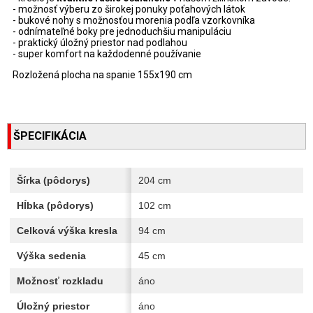
- možnosť výberu zo širokej ponuky poťahových látok
- bukové nohy s možnosťou morenia podľa vzorkovníka
- odnímateľné boky pre jednoduchšiu manipuláciu
- praktický úložný priestor nad podlahou
- super komfort na každodenné používanie
Rozložená plocha na spanie 155x190 cm
ŠPECIFIKÁCIA
Šírka (pôdorys)
204 cm
Hĺbka (pôdorys)
102 cm
Celková výška kresla
94 cm
Výška sedenia
45 cm
Možnosť rozkladu
áno
Úložný priestor
áno