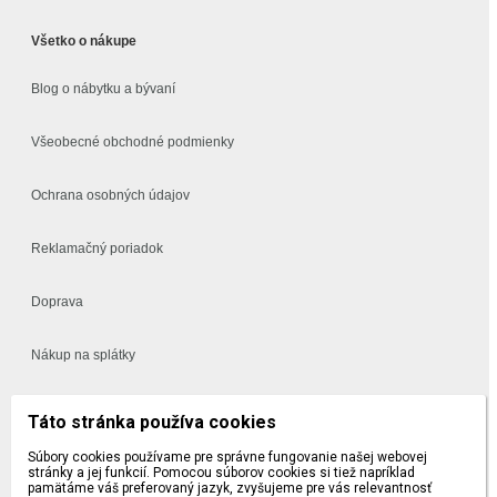
Všetko o nákupe
Blog o nábytku a bývaní
Všeobecné obchodné podmienky
Ochrana osobných údajov
Reklamačný poriadok
Doprava
Nákup na splátky
Často kladené otázky
Táto stránka používa cookies
Súbory cookies používame pre správne fungovanie našej webovej
Vynáška a montáž
stránky a jej funkcií. Pomocou súborov cookies si tiež napríklad
pamätáme váš preferovaný jazyk, zvyšujeme pre vás relevantnosť