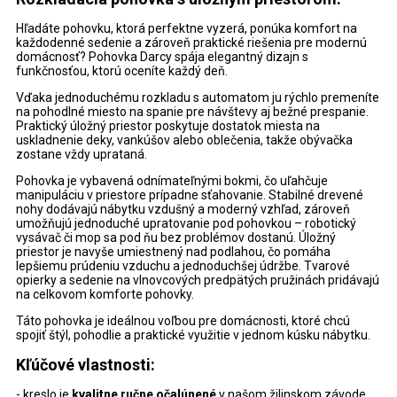
Hľadáte pohovku, ktorá perfektne vyzerá, ponúka komfort na
každodenné sedenie a zároveň praktické riešenia pre modernú
domácnosť? Pohovka Darcy spája elegantný dizajn s
funkčnosťou, ktorú oceníte každý deň.
Vďaka jednoduchému rozkladu s automatom ju rýchlo premeníte
na pohodlné miesto na spanie pre návštevy aj bežné prespanie.
Praktický úložný priestor poskytuje dostatok miesta na
uskladnenie deky, vankúšov alebo oblečenia, takže obývačka
zostane vždy uprataná.
Pohovka je vybavená odnímateľnými bokmi, čo uľahčuje
manipuláciu v priestore prípadne sťahovanie. Stabilné drevené
nohy dodávajú nábytku vzdušný a moderný vzhľad, zároveň
umožňujú jednoduché upratovanie pod pohovkou – robotický
vysávač či mop sa pod ňu bez problémov dostanú. Úložný
priestor je navyše umiestnený nad podlahou, čo pomáha
lepšiemu prúdeniu vzduchu a jednoduchšej údržbe. Tvarové
opierky a sedenie na vlnovcových predpätých pružinách pridávajú
na celkovom komforte pohovky.
Táto pohovka je ideálnou voľbou pre domácnosti, ktoré chcú
spojiť štýl, pohodlie a praktické využitie v jednom kúsku nábytku.
Kľúčové vlastnosti:
-
kreslo je
kvalitne ručne očalúnené
v našom žilinskom závode.