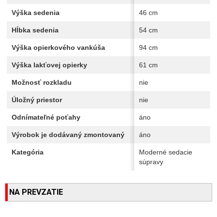
Výška sedenia
46 cm
Hĺbka sedenia
54 cm
Výška opierkového vankúša
94 cm
Výška lakťovej opierky
61 cm
Možnosť rozkladu
nie
Úložný priestor
nie
Odnímateľné poťahy
áno
Výrobok je dodávaný zmontovaný
áno
Kategória
Moderné sedacie
súpravy
NA PREVZATIE