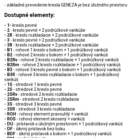
- základné prevedenie kresla GENEZA je bez úložného priestoru
Dostupné elementy:
- 1-
kreslo pevné
- 2
- kreslo pevné + 2 podrúčkové vankúše
- 2R
- kreslo rozkladacie + 2 podrúčkové vankúše
- 3
- kreslo pevné + 2 podrúčkové vankúše
- 3R
- kreslo rozkladacie + 2 podrúčkové vankúše
- B1
- rohové 1 kreslo s bokom + 1 podrúčkový vankúš
- B2
- rohové 2 kreslo s bokom + 1 podrúčkový vankúš
- B2Rv
- rohové 2 kreslo rozkladacie + 1 podrúčkový vankúš
- B2Rm
- rohové 2 kreslo rozkladacie + 1 podrúčkový vankúš
- B3
- rohové 3 kreslo pevné s bokom + 1 podrúčkový vankúš
- B3R
- rohové 3 kreslo rozkladacie s bokom + 1 podrúčkový
vankúš
- 1S
- stredové 1 kreslo pevné
- 2S
- stredové 2 kreslo pevné
- 2SRv
- stredové 2 kreslo rozkladacie
- 2SRm
- stredové 2 kreslo rozkladacie
- 3S
- stredové 3 kreslo pevné
- 3SR
- stredové 3 kreslo rozkladacie
- ROH
- rohový element pravouhlý + vankúš
- ROS
- rohový element skosený + vankúš
- DU
- prístavok s úložným priestorom + 1 podrúčkový vankúš
- DF
- šikmý prístavok bez boku
- BDF
- šikmý prístavok s bokom + 1 podrúčkový vankúš