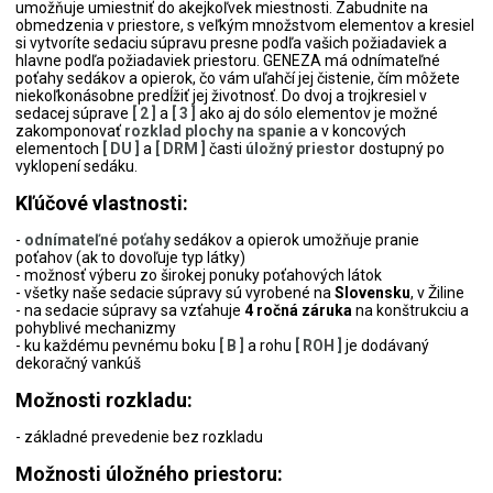
umožňuje umiestniť do akejkoľvek miestnosti. Zabudnite na
obmedzenia v priestore, s veľkým množstvom elementov a kresiel
si vytvoríte sedaciu súpravu presne podľa vašich požiadaviek a
hlavne podľa požiadaviek priestoru. GENEZA má odnímateľné
poťahy sedákov a opierok, čo vám uľahčí jej čistenie, čím môžete
niekoľkonásobne predĺžiť jej životnosť. Do dvoj a trojkresiel v
sedacej súprave
[ 2 ]
a
[ 3 ]
ako aj do sólo elementov je možné
zakomponovať
rozklad plochy na spanie
a v koncových
elementoch
[ DU ]
a
[ DRM ]
časti
úložný priestor
dostupný po
vyklopení sedáku.
Kľúčové vlastnosti:
-
odnímateľné poťahy
sedákov a opierok umožňuje pranie
poťahov (ak to dovoľuje typ látky)
- možnosť výberu zo širokej ponuky poťahových látok
- všetky naše sedacie súpravy sú vyrobené na
Slovensku
, v Žiline
- na sedacie súpravy sa vzťahuje
4 ročná záruka
na konštrukciu a
pohyblivé mechanizmy
- ku každému pevnému boku
[ B ]
a rohu
[ ROH ]
je dodávaný
dekoračný vankúš
Možnosti rozkladu:
- základné prevedenie bez rozkladu
Možnosti úložného priestoru: