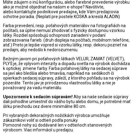
Máte záujem o inú konfiguráciu, alebo farebné prevedenie výrobku
ako je možné objednať na našom e-shope? Navštívte,
alebo
kontaktujte
podnikové predajne
,
kde Vám predajcovia
ochotne poradia. (Neplatí pre postele KOSKA a kreslá ALADIN)
Farba prevedení, resp. poťahových materiálov na fotografiách na
počítači, sa úplne nemusí zhodovať s fyzicky dostupnou vzorkou
látky. Rozdiel spôsobujú schopnosti zariadení v podaní
zobrazovania farieb. (druh displeja na počítači, mobilnom telefóne,
atď.) Preto je lepšie vopred si vzorku látky, resp. dekoru pozrieť na
predajni, aby nedošlo k nedorozumeniu.
Bežným javom pri poťahových látkach VELUR, ZAMAT (VELVET),
PLYŠ je, že vplyvom intenzity a dopadu svetla na výrobok dochádza
k optickej zmene farby. Farba poťahovej látky na sedacej súprave
sa javí ako bledšia alebo tmavšia, napríklad na sedákoch či
opierkach sedacej súpravy, záleží, z ktorého pohľadu sa na výrobok
pozeráte. Tento jav je prirodzenou vlastnosťou látky a nie je
považovaný za vadu materiálu.
Upozornenie k sedacím súpravám!
Aby sa naše sedacie súpravy
dali pohodlne umiestniť do vášho bytu alebo domu, je potrebné mať
šírku priechodu cez dvere minimálne 80 cm.
Pri vybraných dekoračných nožičkách výrobca umožňuje
zákazníkovi voliť si odtieň podľa ponuky.
Pomocné nohy sú dodávané len v odtieňoch stanovených
výrobcom. Viac informácií u predajcu.