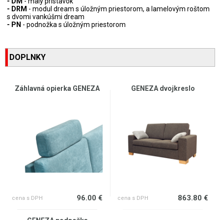
- DM
- malý prístavok
- DRM
- modul dream s úložným priestorom, a lamelovým roštom
s dvomi vankúšmi dream
- PN
- podnožka s úložným priestorom
DOPLNKY
Záhlavná opierka GENEZA
GENEZA dvojkreslo
96.00 €
863.80 €
cena s DPH
cena s DPH