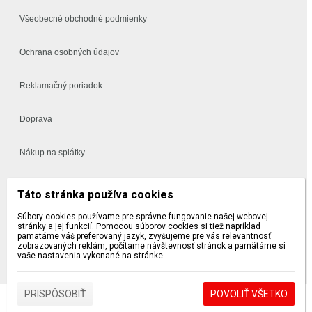
Všeobecné obchodné podmienky
Ochrana osobných údajov
Reklamačný poriadok
Doprava
Nákup na splátky
Často kladené otázky
Táto stránka používa cookies
Súbory cookies používame pre správne fungovanie našej webovej
Vynáška a montáž
stránky a jej funkcií. Pomocou súborov cookies si tiež napríklad
pamätáme váš preferovaný jazyk, zvyšujeme pre vás relevantnosť
zobrazovaných reklám, počítame návštevnosť stránok a pamätáme si
5 a 10 ročná záruka na sedačky a postele
vaše nastavenia vykonané na stránke.
PRISPÔSOBIŤ
POVOLIŤ VŠETKO
Design by FINES |
Prihlásiť