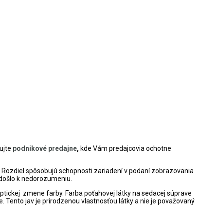
ujte
podnikové predajne
,
kde Vám predajcovia ochotne
. Rozdiel spôsobujú schopnosti zariadení v podaní zobrazovania
 nedošlo k nedorozumeniu.
tickej zmene farby. Farba poťahovej látky na sedacej súprave
. Tento jav je prirodzenou vlastnosťou látky a nie je považovaný