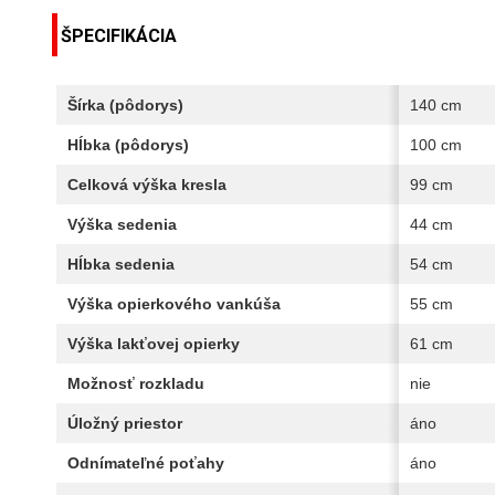
ŠPECIFIKÁCIA
Šírka (pôdorys)
140 cm
Hĺbka (pôdorys)
100 cm
Celková výška kresla
99 cm
Výška sedenia
44 cm
Hĺbka sedenia
54 cm
Výška opierkového vankúša
55 cm
Výška lakťovej opierky
61 cm
Možnosť rozkladu
nie
Úložný priestor
áno
Odnímateľné poťahy
áno