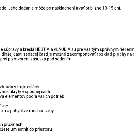
e. Jeho dodanie môže po naskladnení trvať približne 10-15 dní.
cie súpravy a kreslá HESTIA a KLAUDIA sú pre vás tým správnym riešení
 Do dlhšej časti sedacej časti je možné zakomponovať
rozklad plochy na 
pný po otvorení zásuvka pod sedením.
ozkladu
v trojkreslách
vane ukrytý v spodnej časti
va elementov podľa vašich potrieb
Žiline
kciu a pohyblivé mechanizmy
ch pružinách
žete umiestniť do priestoru