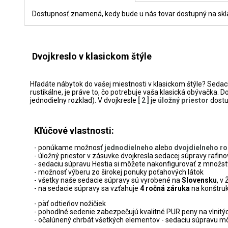
Dostupnosť znamená, kedy bude u nás tovar dostupný na sklad
Dvojkreslo v klasickom štýle
Hľadáte nábytok do vašej miestnosti v klasickom štýle? Seda
rustikálne, je práve to, čo potrebuje vaša klasická obývačka.
jednodielny rozklad). V dvojkresle
[ 2 ]
je
úložný priestor
dostu
Kľúčové vlastnosti:
- ponúkame možnosť
jednodielneho
alebo
dvojdielneho r
- úložný priestor v zásuvke dvojkresla sedacej súpravy rafino
- sedaciu súpravu Hestia si môžete nakonfigurovať z množst
- možnosť výberu zo širokej ponuky poťahových látok
- všetky naše sedacie súpravy sú vyrobené na
Slovensku
, v 
- na sedacie súpravy sa vzťahuje
4 ročná záruka
na konštru
- päť odtieňov nožičiek
- pohodlné sedenie zabezpečujú kvalitné PUR peny na vlnitý
- očalúnený chrbát všetkých elementov - sedaciu súpravu mô