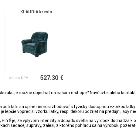
KLAUDIA kreslo
€
527.30 €
cena s DPH
obku ako je možné objednať na našom e-shope? Navštívte, alebo
kontakt
a počítači, sa úplne nemusí zhodovať s fyzicky dostupnou vzorkou látky
o je lepšie vopred si vzorku látky, resp. dekoru pozrieť na predajni, aby
LYŠ je, že vplyvom intenzity a dopadu svetla na výrobok dochádza k op
erkach sedacej súpravy, záleží, z ktorého pohľadu sa na výrobok pozeráte