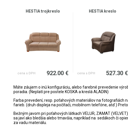
HESTIA trojkreslo
HESTIA kreslo
922.00 €
527.30 
cena s DPH
cena s DPH
Máte záujem o inú konfiguráciu, alebo farebné prevedenie výr
poradia. (Neplatí pre postele KOSKA a kreslá ALADIN)
Farba prevedení, resp. poťahových materiálov na fotografiách n
farieb. (druh displeja na počítači, mobilnom telefóne, atď.) Pret
Bežným javom pri poťahových látkach VELUR, ZAMAT (VELVET), P
sa javí ako bledšia alebo tmavšia, napríklad na sedákoch či opi
za vadu materiálu.