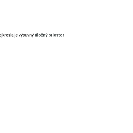
jkresla je výsuvný
úložný priestor