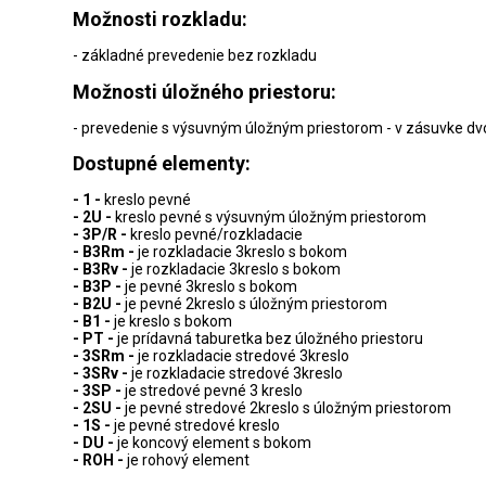
Možnosti rozkladu:
- základné prevedenie bez rozkladu
Možnosti úložného priestoru:
- prevedenie s výsuvným úložným priestorom - v zásuvke dvo
Dostupné elementy:
- 1 -
kreslo pevné
- 2U -
kreslo pevné s výsuvným úložným priestorom
- 3P/R -
kreslo pevné/rozkladacie
- B3Rm -
je rozkladacie 3kreslo s bokom
- B3Rv -
je rozkladacie 3kreslo s bokom
- B3P -
je pevné 3kreslo s bokom
- B2U -
je pevné 2kreslo s úložným priestorom
- B1 -
je kreslo s bokom
- PT -
je prídavná taburetka bez úložného priestoru
- 3SRm -
je rozkladacie stredové 3kreslo
- 3SRv -
je rozkladacie stredové 3kreslo
- 3SP -
je stredové pevné 3 kreslo
- 2SU -
je pevné stredové 2kreslo s úložným priestorom
- 1S -
je pevné stredové kreslo
- DU -
je koncový element s bokom
- ROH -
je rohový element