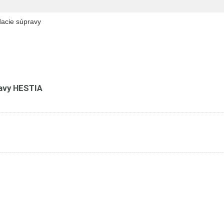
dacie súpravy
avy HESTIA