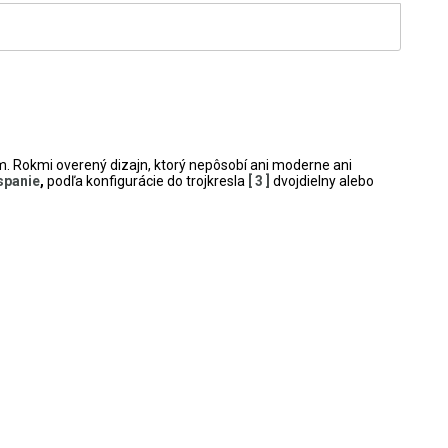
m. Rokmi overený dizajn, ktorý nepôsobí ani moderne ani
spanie
,
podľa konfigurácie do trojkresla
[ 3 ]
dvojdielny alebo