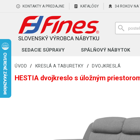
KONTAKTY A PREDAJNE
KATALÓGY
34 ROKOV NA
SEDACIE SÚPRAVY
SPÁLŇOVÝ NÁBYTOK
ÚVOD
/
KRESLÁ A TABURETKY
/
DVOJKRESLÁ
HESTIA dvojkreslo s úložným priestoro