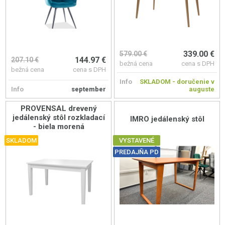
339.00 €
579.00 €
144.97 €
207.10 €
bežná cena
cena s DPH
bežná cena
cena s DPH
Info
SKLADOM - doručenie v
Info
september
auguste
PROVENSAL drevený
jedálenský stôl rozkladací
IMRO jedálenský stôl
- biela morená
SKLADOM
VYSTAVENÉ
PREDAJŇA PD