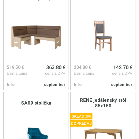
363.80 €
142.70 €
519.50 €
204.00 €
bežná cena
cena s DPH
bežná cena
cena s DPH
Info
september
Info
september
RENE jedálenský stôl
SA09 stolička
85x150
SKLADOM
DOPREDAJ