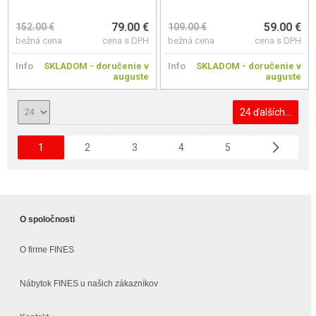
79.00 €
59.00 €
152.00 €
109.00 €
bežná cena
cena s DPH
bežná cena
cena s DPH
Info
SKLADOM - doručenie v
Info
SKLADOM - doručenie v
auguste
auguste
24 ďalších...
1
2
3
4
5
O spoločnosti
O firme FINES
Nábytok FINES u našich zákazníkov