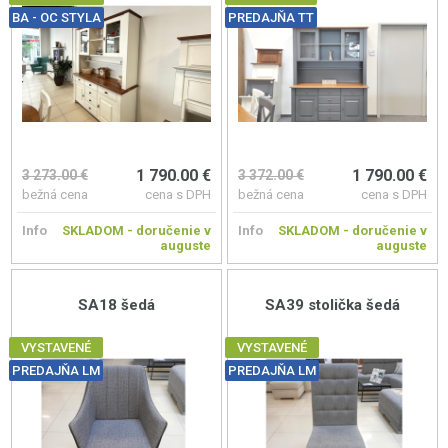
BA - OC STYLA
PREDAJŇA TT
1 790.00 €
1 790.00 €
3 273.00 €
3 372.00 €
bežná cena
cena s DPH
bežná cena
cena s DPH
Info
SKLADOM - doručenie v
Info
SKLADOM - doručenie v
auguste
auguste
SA18 šedá
SA39 stolička šedá
VYSTAVENÉ
VYSTAVENÉ
PREDAJŇA LM
PREDAJŇA LM