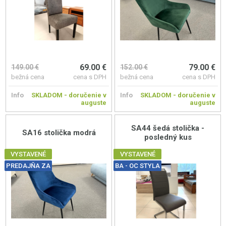
69.00 €
79.00 €
149.00 €
152.00 €
bežná cena
cena s DPH
bežná cena
cena s DPH
Info
SKLADOM - doručenie v
Info
SKLADOM - doručenie v
auguste
auguste
SA44 šedá stolička -
SA16 stolička modrá
posledný kus
VYSTAVENÉ
VYSTAVENÉ
PREDAJŇA ZA
BA - OC STYLA