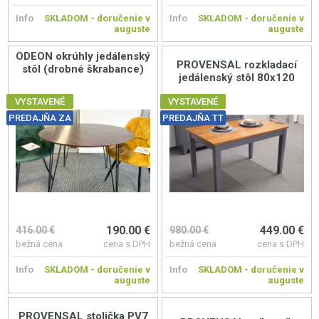
Info
SKLADOM - doručenie v
Info
SKLADOM - doručenie v
auguste
auguste
ODEON okrúhly jedálenský
PROVENSAL rozkladací
stôl (drobné škrabance)
jedálenský stôl 80x120
VYSTAVENÉ
VYSTAVENÉ
PREDAJŇA ZA
PREDAJŇA TT
190.00 €
449.00 €
416.00 €
980.00 €
bežná cena
cena s DPH
bežná cena
cena s DPH
Info
SKLADOM - doručenie v
Info
SKLADOM - doručenie v
auguste
auguste
PROVENSAL stolička PV7