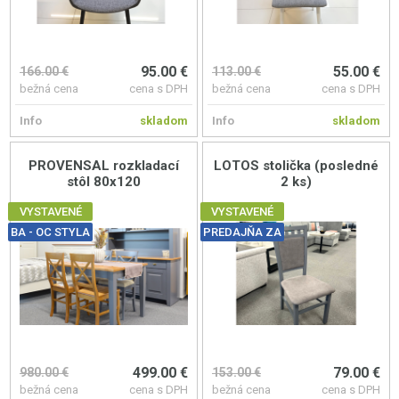
95.00 €
55.00 €
166.00 €
113.00 €
bežná cena
cena s DPH
bežná cena
cena s DPH
Info
skladom
Info
skladom
PROVENSAL rozkladací
LOTOS stolička (posledné
stôl 80x120
2 ks)
VYSTAVENÉ
VYSTAVENÉ
BA - OC STYLA
PREDAJŇA ZA
499.00 €
79.00 €
980.00 €
153.00 €
bežná cena
cena s DPH
bežná cena
cena s DPH