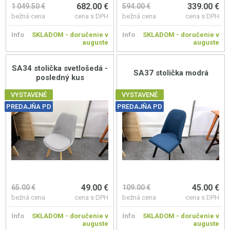
682.00 €
339.00 €
1 049.50 €
594.00 €
bežná cena
cena s DPH
bežná cena
cena s DPH
Info
SKLADOM - doručenie v
Info
SKLADOM - doručenie v
auguste
auguste
SA34 stolička svetlošedá -
SA37 stolička modrá
posledný kus
VYSTAVENÉ
VYSTAVENÉ
PREDAJŇA PD
PREDAJŇA PD
49.00 €
45.00 €
65.00 €
109.00 €
bežná cena
cena s DPH
bežná cena
cena s DPH
Info
SKLADOM - doručenie v
Info
SKLADOM - doručenie v
auguste
auguste