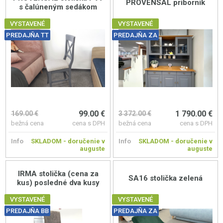
PROVENSAL príborník
s čalúneným sedákom
VYSTAVENÉ
VYSTAVENÉ
PREDAJŇA TT
PREDAJŇA ZA
99.00 €
1 790.00 €
169.00 €
3 372.00 €
bežná cena
cena s DPH
bežná cena
cena s DPH
Info
SKLADOM - doručenie v
Info
SKLADOM - doručenie v
auguste
auguste
IRMA stolička (cena za
SA16 stolička zelená
kus) posledné dva kusy
VYSTAVENÉ
VYSTAVENÉ
PREDAJŇA BB
PREDAJŇA ZA