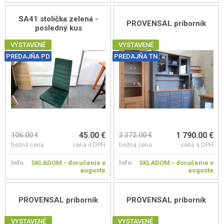
SA41 stolička zelená -
PROVENSAL príborník
posledný kus
VYSTAVENÉ
VYSTAVENÉ
PREDAJŇA PD
PREDAJŇA TN
45.00 €
1 790.00 €
106.00 €
3 372.00 €
bežná cena
cena s DPH
bežná cena
cena s DPH
Info
SKLADOM - doručenie v
Info
SKLADOM - doručenie v
auguste
auguste
PROVENSAL príborník
PROVENSAL príborník
VYSTAVENÉ
VYSTAVENÉ