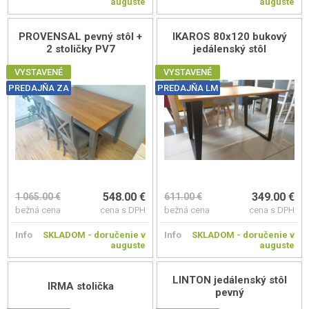
auguste
auguste
PROVENSAL pevný stôl +
IKAROS 80x120 bukový
2 stoličky PV7
jedálenský stôl
VYSTAVENÉ
VYSTAVENÉ
PREDAJŇA ZA
PREDAJŇA LM
548.00 €
349.00 €
1 065.00 €
611.00 €
bežná cena
cena s DPH
bežná cena
cena s DPH
Info
SKLADOM - doručenie v
Info
SKLADOM - doručenie v
auguste
auguste
LINTON jedálenský stôl
IRMA stolička
pevný