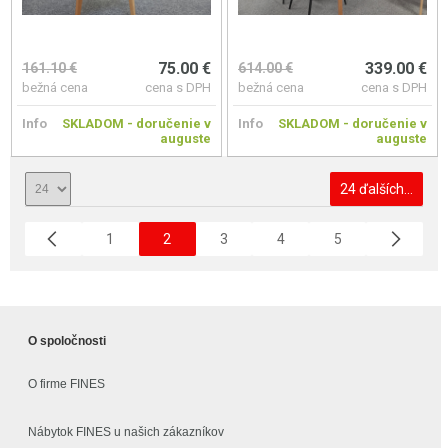
75.00 €
339.00 €
161.10 €
614.00 €
bežná cena
cena s DPH
bežná cena
cena s DPH
Info
SKLADOM - doručenie v
Info
SKLADOM - doručenie v
auguste
auguste
24 ďalších...
1
2
3
4
5
O spoločnosti
O firme FINES
Nábytok FINES u našich zákazníkov