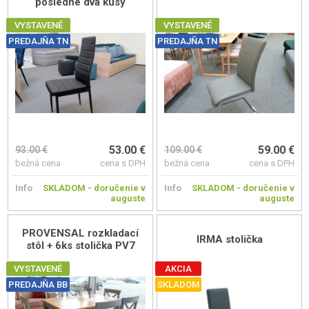
posledné dva kusy
VYSTAVENÉ
VYSTAVENÉ
PREDAJŇA TN
PREDAJŇA TN
53.00 €
59.00 €
93.00 €
109.00 €
bežná cena
cena s DPH
bežná cena
cena s DPH
Info
SKLADOM - doručenie v
Info
SKLADOM - doručenie v
auguste
auguste
PROVENSAL rozkladací
IRMA stolička
stôl + 6ks stolička PV7
VYSTAVENÉ
AKCIA
PREDAJŇA BB
SKLADOM