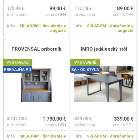
89.00 €
89.00 €
172.48 €
172.48 €
bežná cena
cena s DPH
bežná cena
cena s DPH
Info
SKLADOM - doručenie v
Info
SKLADOM - doručenie v
auguste
auguste
PROVENSAL príborník
IMRO jedálenský stôl
VYSTAVENÉ
VYSTAVENÉ
PREDAJŇA PD
BA - OC STYLA
1 790.00 €
339.00 €
3 217.00 €
628.00 €
bežná cena
cena s DPH
bežná cena
cena s DPH
Info
SKLADOM - doručenie v
Info
SKLADOM - doručenie v