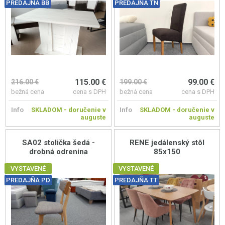
PREDAJŇA BB
PREDAJŇA TN
115.00 €
99.00 €
216.00 €
199.00 €
bežná cena
cena s DPH
bežná cena
cena s DPH
Info
SKLADOM - doručenie v
Info
SKLADOM - doručenie v
auguste
auguste
SA02 stolička šedá -
RENE jedálenský stôl
drobná odrenina
85x150
VYSTAVENÉ
VYSTAVENÉ
PREDAJŇA PD
PREDAJŇA TT