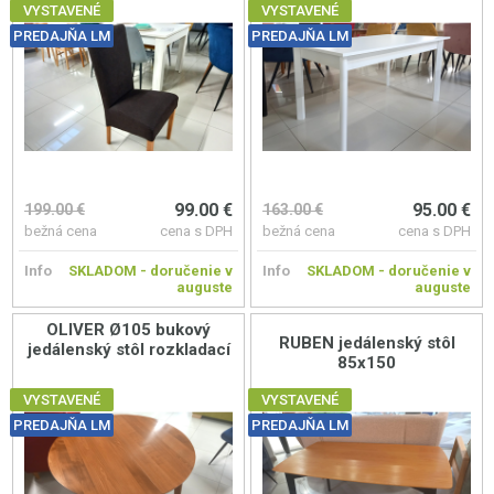
VYSTAVENÉ
VYSTAVENÉ
PREDAJŇA LM
PREDAJŇA LM
99.00 €
95.00 €
199.00 €
163.00 €
bežná cena
cena s DPH
bežná cena
cena s DPH
Info
SKLADOM - doručenie v
Info
SKLADOM - doručenie v
auguste
auguste
OLIVER Ø105 bukový
RUBEN jedálenský stôl
jedálenský stôl rozkladací
85x150
VYSTAVENÉ
VYSTAVENÉ
PREDAJŇA LM
PREDAJŇA LM