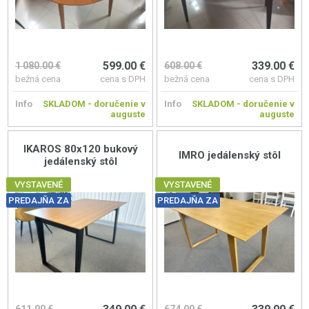
599.00 €
339.00 €
1 080.00 €
608.00 €
bežná cena
cena s DPH
bežná cena
cena s DPH
Info
SKLADOM - doručenie v
Info
SKLADOM - doručenie v
auguste
auguste
IKAROS 80x120 bukový
IMRO jedálenský stôl
jedálenský stôl
VYSTAVENÉ
VYSTAVENÉ
PREDAJŇA ZA
PREDAJŇA ZA