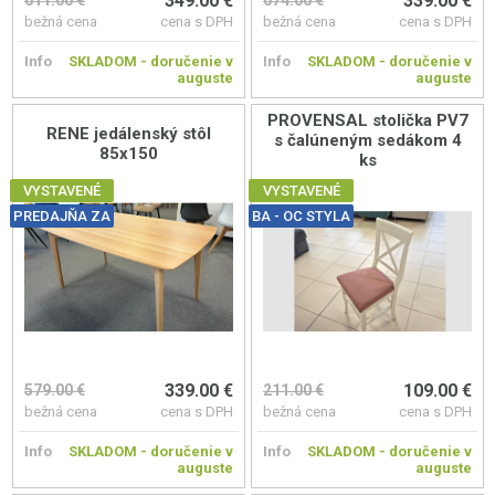
349.00 €
339.00 €
611.00 €
674.00 €
bežná cena
cena s DPH
bežná cena
cena s DPH
Info
SKLADOM - doručenie v
Info
SKLADOM - doručenie v
auguste
auguste
PROVENSAL stolička PV7
RENE jedálenský stôl
s čalúneným sedákom 4
85x150
ks
VYSTAVENÉ
VYSTAVENÉ
PREDAJŇA ZA
BA - OC STYLA
339.00 €
109.00 €
579.00 €
211.00 €
bežná cena
cena s DPH
bežná cena
cena s DPH
Info
SKLADOM - doručenie v
Info
SKLADOM - doručenie v
auguste
auguste