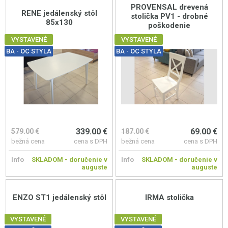
PROVENSAL drevená
RENE jedálenský stôl
stolička PV1 - drobné
85x130
poškodenie
VYSTAVENÉ
VYSTAVENÉ
BA - OC STYLA
BA - OC STYLA
339.00 €
69.00 €
579.00 €
187.00 €
bežná cena
cena s DPH
bežná cena
cena s DPH
Info
SKLADOM - doručenie v
Info
SKLADOM - doručenie v
auguste
auguste
ENZO ST1 jedálenský stôl
IRMA stolička
VYSTAVENÉ
VYSTAVENÉ