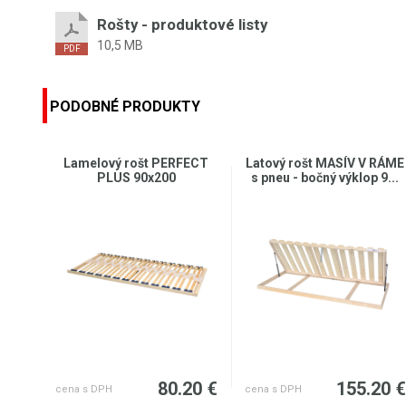
Rošty - produktové listy
10,5 MB
PODOBNÉ PRODUKTY
Lamelový rošt PERFECT
Latový rošt MASÍV V RÁME
PLUS 90x200
s pneu - bočný výklop 9...
80.20 €
155.20 
cena s DPH
cena s DPH