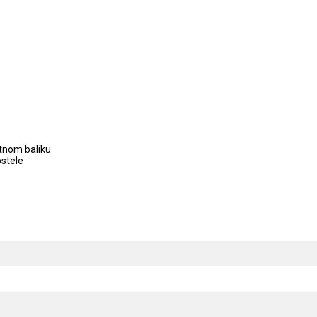
tnom balíku
ostele