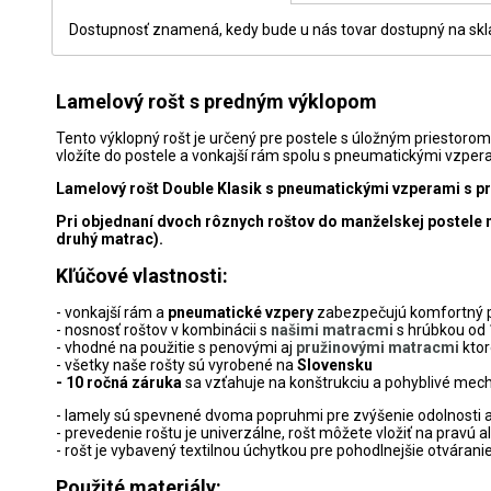
Dostupnosť znamená, kedy bude u nás tovar dostupný na sklad
Lamelový rošt s predným výklopom
Tento výklopný rošt je určený pre postele s úložným priestoro
vložíte do postele a vonkajší rám spolu s pneumatickými vzper
Lamelový rošt Double Klasik s pneumatickými vzperami s pr
Pri objednaní dvoch rôznych roštov do manželskej postele 
druhý matrac).
Kľúčové vlastnosti:
- vonkajší rám a
pneumatické vzpery
zabezpečujú komfortný p
- nosnosť roštov v kombinácii s
našimi matracmi
s hrúbkou od 
- vhodné na použitie s penovými aj
pružinovými matracmi
ktor
- všetky naše rošty sú vyrobené na
Slovensku
- 10 ročná záruka
sa vzťahuje na konštrukciu a pohyblivé mec
- lamely sú spevnené dvoma popruhmi pre zvýšenie odolnosti a
- prevedenie roštu je univerzálne, rošt môžete vložiť na pravú a
- rošt je vybavený textilnou úchytkou pre pohodlnejšie otvárani
Použité materiály: