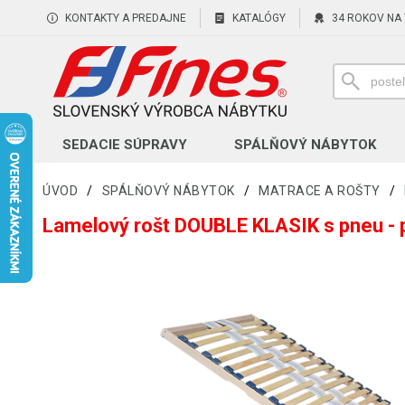
KONTAKTY A PREDAJNE
KATALÓGY
34 ROKOV NA
SEDACIE SÚPRAVY
SPÁLŇOVÝ NÁBYTOK
ÚVOD
/
SPÁLŇOVÝ NÁBYTOK
/
MATRACE A ROŠTY
/
Lamelový rošt DOUBLE KLASIK s pneu - 