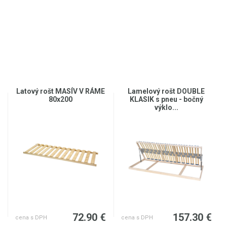
Latový rošt MASÍV V RÁME
Lamelový rošt DOUBLE
80x200
KLASIK s pneu - bočný
výklo...
€
72.90 €
157.30 €
cena s DPH
cena s DPH