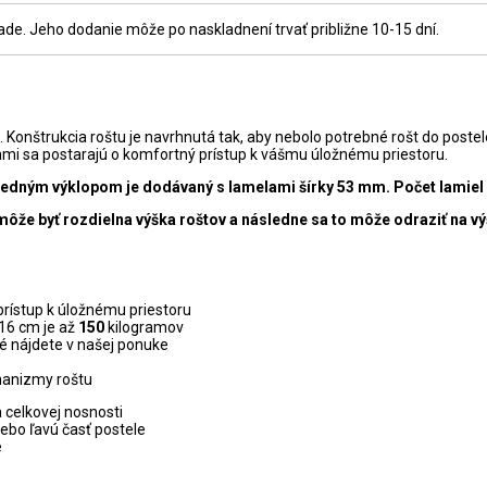
e. Jeho dodanie môže po naskladnení trvať približne 10-15 dní.
m. Konštrukcia roštu je navrhnutá tak, aby nebolo potrebné rošt do po
ami sa postarajú o komfortný prístup k vášmu úložnému priestoru.
edným výklopom je dodávaný s lamelami šírky 53 mm. Počet lamiel pr
môže byť rozdielna výška roštov a následne sa to môže odraziť na 
rístup k úložnému priestoru
16 cm je až
150
kilogramov
é nájdete v našej ponuke
hanizmy roštu
 celkovej nosnosti
lebo ľavú časť postele
e