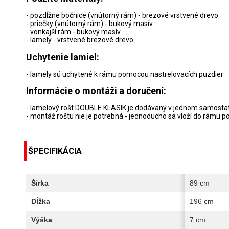
- pozdĺžne bočnice (vnútorný rám) - brezové vrstvené drevo
- priečky (vnútorný rám) - bukový masív
- vonkajší rám - bukový masív
- lamely - vrstvené brezové drevo
Uchytenie lamiel:
- lamely sú uchytené k rámu pomocou nastrelovacích puzdier
Informácie o montáži a doručení:
- lamelový rošt DOUBLE KLASIK je dodávaný v jednom samosta
- montáž roštu nie je potrebná - jednoducho sa vloží do rámu p
ŠPECIFIKÁCIA
Šírka
89 cm
Dĺžka
196 cm
Výška
7 cm