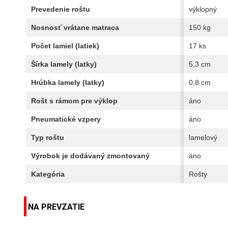
Prevedenie roštu
výklopný
Nosnosť vrátane matraca
150 kg
Počet lamiel (latiek)
17 ks
Šírka lamely (latky)
5,3 cm
Hrúbka lamely (latky)
0,8 cm
Rošt s rámom pre výklop
áno
Pneumatické vzpery
áno
Typ roštu
lamelový
Výrobok je dodávaný zmontovaný
áno
Kategória
Rošty
NA PREVZATIE