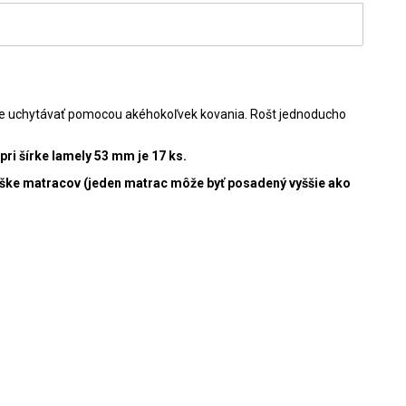
stele uchytávať pomocou akéhokoľvek kovania. Rošt jednoducho
i šírke lamely 53 mm je 17 ks.
výške matracov (jeden matrac môže byť posadený vyššie ako