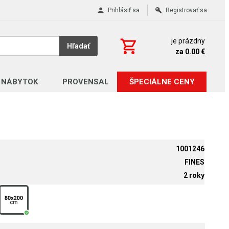
Prihlásiť sa
Registrovať sa
je prázdny
Hľadať
za 0.00 €
 NÁBYTOK
PROVENSAL
ŠPECIÁLNE CENY
1001246
FINES
2 roky