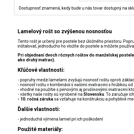
Dostupnosť znamená, kedy bude u nás tovar dostupný na sklad
Lamelový rošt so zvýšenou nosnosťou
Tento rošt je určený pre postele bez úložného priestoru. Po
inštalovať, jednoducho ho vložíte do postele a môžete používa
Pri objednaní dvoch rôznych roštov do manželskej postele
ako druhý matrac).
Kľúčové vlastnosti:
- popruhy medzi lamelami zvyšujú nosnosť roštu oproti zákl
- nosnosť roštu v kombinácii s
našimi matracmi
s hrúbkou od 
- vhodné na použitie s penovými aj
pružinovými matracmi
kt
- všetky naše rošty sú vyrobené na
Slovensku
. To zaručuje ic
- 10. ročná záruka
sa vzťahuje na konštrukciu a pohyblivé m
Ďalšie vlastnosti:
- jednoduchá výmena lamiel pri ich poškodení
Použité materiály: