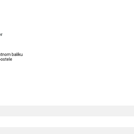
er
atnom balíku
postele