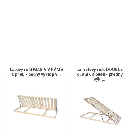
Latový rošt MASÍV V RÁME
Lamelový rošt DOUBLE
s pneu - bočný výklop 9...
KLASIK s pneu - predný
výkl...