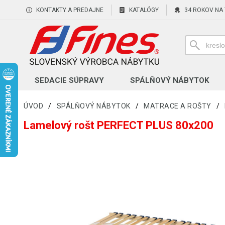
KONTAKTY A PREDAJNE
KATALÓGY
34 ROKOV NA
SEDACIE SÚPRAVY
SPÁLŇOVÝ NÁBYTOK
ÚVOD
/
SPÁLŇOVÝ NÁBYTOK
/
MATRACE A ROŠTY
/
Lamelový rošt PERFECT PLUS 80x200