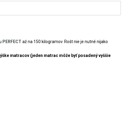
iu
PERFECT
až na 150 kilogramov. Rošt nie je nutné nijako
 výške matracov (jeden matrac môže byť posadený vyššie