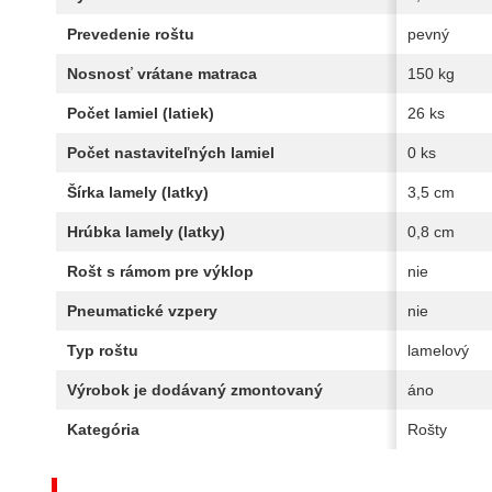
Prevedenie roštu
pevný
Nosnosť vrátane matraca
150 kg
Počet lamiel (latiek)
26 ks
Počet nastaviteľných lamiel
0 ks
Šírka lamely (latky)
3,5 cm
Hrúbka lamely (latky)
0,8 cm
Rošt s rámom pre výklop
nie
Pneumatické vzpery
nie
Typ roštu
lamelový
Výrobok je dodávaný zmontovaný
áno
Kategória
Rošty