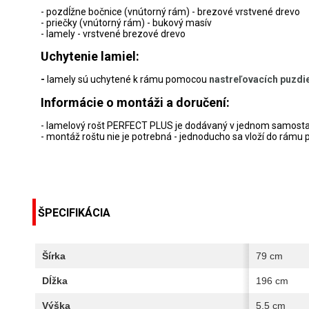
- pozdĺžne bočnice (vnútorný rám) - brezové vrstvené drevo
- priečky (vnútorný rám) - bukový masív
- lamely - vrstvené brezové drevo
Uchytenie lamiel:
-
lamely sú uchytené k rámu pomocou
nastreľovacích puzdi
Informácie o montáži a doručení:
- lamelový rošt PERFECT PLUS je dodávaný v jednom samost
- montáž roštu nie je potrebná - jednoducho sa vloží do rámu 
ŠPECIFIKÁCIA
Šírka
79 cm
Dĺžka
196 cm
Výška
5,5 cm