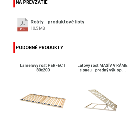
NA PREVZATIE
Rošty - produktové listy
10,5 MB
PODOBNÉ PRODUKTY
Lamelový rošt PERFECT
Latový rošt MASÍV V RÁME
80x200
s pneu - predný výklop ...