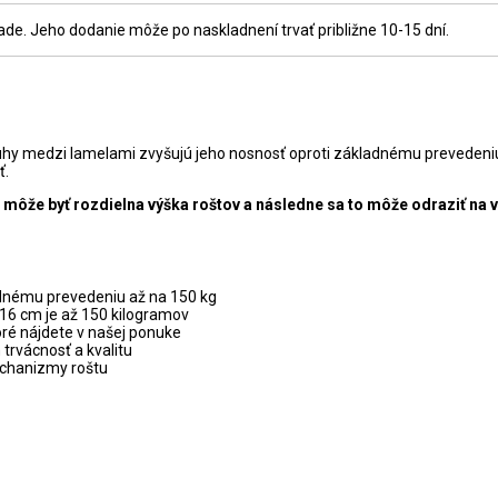
e. Jeho dodanie môže po naskladnení trvať približne 10-15 dní.
pruhy medzi lamelami zvyšujú jeho nosnosť oproti základnému preveden
ť.
 môže byť rozdielna výška roštov a následne sa to môže odraziť na
adnému prevedeniu až na 150 kg
16 cm je až 150 kilogramov
oré nájdete v našej ponuke
h trvácnosť a kvalitu
echanizmy roštu