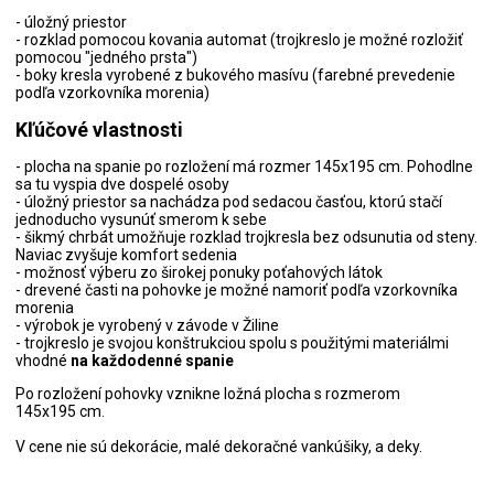
- úložný priestor
- rozklad pomocou kovania automat (trojkreslo je možné rozložiť
pomocou "jedného prsta")
- boky kresla vyrobené z bukového masívu (farebné prevedenie
podľa vzorkovníka morenia)
Kľúčové vlastnosti
- plocha na spanie po rozložení má rozmer 145x195 cm. Pohodlne
sa tu vyspia dve dospelé osoby
- úložný priestor sa nachádza pod sedacou časťou, ktorú stačí
jednoducho vysunúť smerom k sebe
- šikmý chrbát umožňuje rozklad trojkresla bez odsunutia od steny.
Naviac zvyšuje komfort sedenia
- možnosť výberu zo širokej ponuky poťahových látok
- drevené časti na pohovke je možné namoriť podľa vzorkovníka
morenia
- výrobok je vyrobený v závode v Žiline
- trojkreslo je svojou konštrukciou spolu s použitými materiálmi
vhodné
na každodenné spanie
Po rozložení pohovky vznikne ložná plocha s rozmerom
145x195 cm.
V cene nie sú dekorácie, malé dekoračné vankúšiky, a deky.