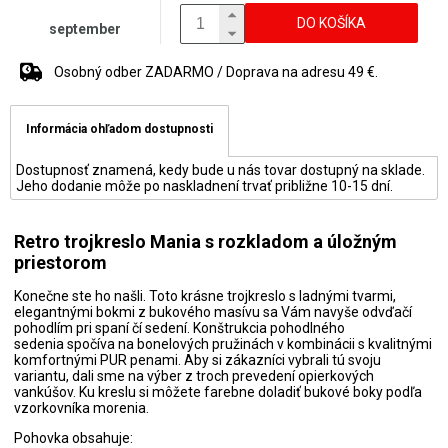
DO KOŠÍKA
september
Osobný odber ZADARMO / Doprava na adresu 49 €.
Informácia ohľadom dostupnosti
Dostupnosť znamená, kedy bude u nás tovar dostupný na sklade.
Jeho dodanie môže po naskladnení trvať približne 10-15 dní.
Retro trojkreslo Mania s rozkladom a úložným
priestorom
Konečne ste ho našli. Toto krásne trojkreslo s ladnými tvarmi,
elegantnými bokmi z bukového masívu sa Vám navyše odvďačí
pohodlím pri spaní čí sedení. Konštrukcia pohodlného
sedenia spočíva na bonelových pružinách v kombinácii s kvalitnými
komfortnými PUR penami. Aby si zákazníci vybrali tú svoju
variantu, dali sme na výber z troch prevedení opierkových
vankúšov. Ku kreslu si môžete farebne doladiť bukové boky podľa
vzorkovníka morenia.
Pohovka obsahuje: