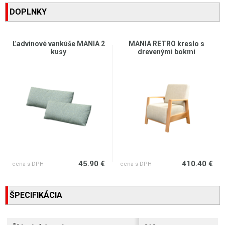
DOPLNKY
Ľadvinové vankúše MANIA 2
MANIA RETRO kreslo s
kusy
drevenými bokmi
45.90 €
410.40 €
cena s DPH
cena s DPH
ŠPECIFIKÁCIA