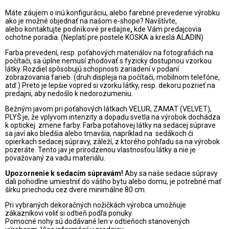
Máte záujem o inú konfiguráciu, alebo farebné prevedenie výrobku
ako je možné objednať na našom e-shope? Navštívte,
alebo
kontaktujte
podnikové predajne
,
kde Vám predajcovia
ochotne poradia. (Neplatí pre postele KOSKA a kreslá ALADIN)
Farba prevedení, resp. poťahových materiálov na fotografiách na
počítači, sa úplne nemusí zhodovať s fyzicky dostupnou vzorkou
látky. Rozdiel spôsobujú schopnosti zariadení v podaní
zobrazovania farieb. (druh displeja na počítači, mobilnom telefóne,
atď.) Preto je lepšie vopred si vzorku látky, resp. dekoru pozrieť na
predajni, aby nedošlo k nedorozumeniu.
Bežným javom pri poťahových látkach VELUR, ZAMAT (VELVET),
PLYŠ je, že vplyvom intenzity a dopadu svetla na výrobok dochádza
k optickej zmene farby. Farba poťahovej látky na sedacej súprave
sa javí ako bledšia alebo tmavšia, napríklad na sedákoch či
opierkach sedacej súpravy, záleží, z ktorého pohľadu sa na výrobok
pozeráte. Tento jav je prirodzenou vlastnosťou látky a nie je
považovaný za vadu materiálu.
Upozornenie k sedacím súpravám!
Aby sa naše sedacie súpravy
dali pohodlne umiestniť do vášho bytu alebo domu, je potrebné mať
šírku priechodu cez dvere minimálne 80 cm.
Pri vybraných dekoračných nožičkách výrobca umožňuje
zákazníkovi voliť si odtieň podľa ponuky.
Pomocné nohy sú dodávané len v odtieňoch stanovených