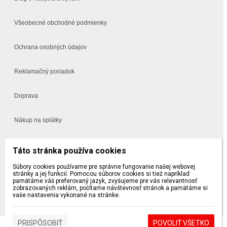
Všeobecné obchodné podmienky
Ochrana osobných údajov
Reklamačný poriadok
Doprava
Nákup na splátky
Často kladené otázky
Táto stránka používa cookies
Súbory cookies používame pre správne fungovanie našej webovej
Vynáška a montáž
stránky a jej funkcií. Pomocou súborov cookies si tiež napríklad
pamätáme váš preferovaný jazyk, zvyšujeme pre vás relevantnosť
zobrazovaných reklám, počítame návštevnosť stránok a pamätáme si
5 a 10 ročná záruka na sedačky a postele
vaše nastavenia vykonané na stránke.
PRISPÔSOBIŤ
POVOLIŤ VŠETKO