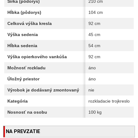
Šírka (pôdorys)
210 cm
Hĺbka (pôdorys)
104 cm
Celková výška kresla
92 cm
Výška sedenia
45 cm
Hĺbka sedenia
54 cm
Výška opierkového vankúša
92 cm
Možnosť rozkladu
áno
Úložný priestor
áno
Výrobok je dodávaný zmontovaný
nie
Kategória
rozkladacie trojkreslo
Nosnosť na osobu
100 kg
NA PREVZATIE