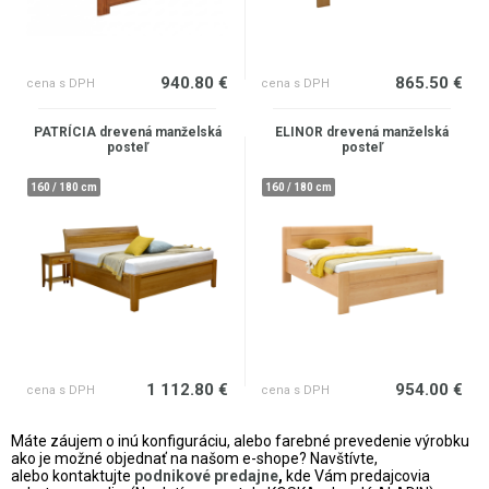
940.80 €
865.50 €
cena s DPH
cena s DPH
PATRÍCIA drevená manželská
ELINOR drevená manželská
posteľ
posteľ
160 / 180 cm
160 / 180 cm
1 112.80 €
954.00 €
cena s DPH
cena s DPH
Máte záujem o inú konfiguráciu, alebo farebné prevedenie výrobku
ako je možné objednať na našom e-shope? Navštívte,
alebo
kontaktujte
podnikové predajne
,
kde Vám predajcovia