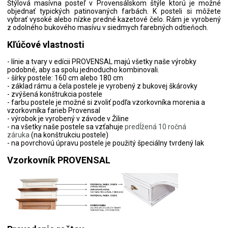
Štýlová masívna posteľ v Provensálskom štýle ktorú je možné
objednať typických patinovaných farbách. K posteli si môžete
vybrať vysoké alebo nízke predné kazetové čelo. Rám je vyrobený
z odolného bukového masívu v siedmych farebných odtieňoch.
Kľúčové vlastnosti
- línie a tvary v edícii PROVENSAL majú všetky naše výrobky
podobné, aby sa spolu jednoducho kombinovali.
- šírky postele: 160 cm alebo 180 cm
- základ rámu a čela postele je vyrobený z bukovej škárovky
- zvýšená konštrukcia postele
- farbu postele je možné si zvoliť podľa vzorkovníka morenia a
vzorkovníka farieb Provensal
- výrobok je vyrobený v závode v Žiline
- na všetky naše postele sa vzťahuje
predĺžená 10 ročná
záruka
(na konštrukciu postele)
- na povrchovú úpravu postele je použitý špeciálny tvrdený lak
Vzorkovník PROVENSAL