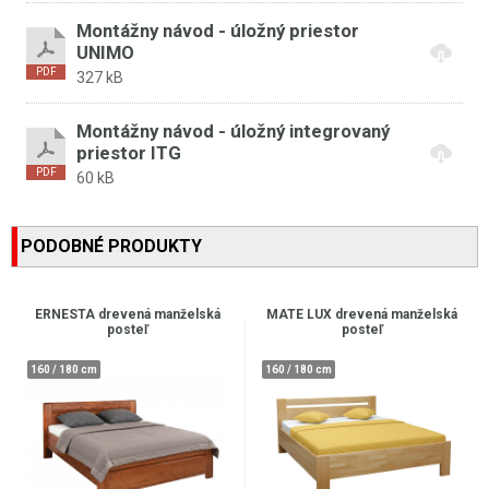
Montážny návod - úložný priestor
UNIMO
327 kB
Montážny návod - úložný integrovaný
priestor ITG
60 kB
PODOBNÉ PRODUKTY
ERNESTA drevená manželská
MATE LUX drevená manželská
posteľ
posteľ
160 / 180 cm
160 / 180 cm