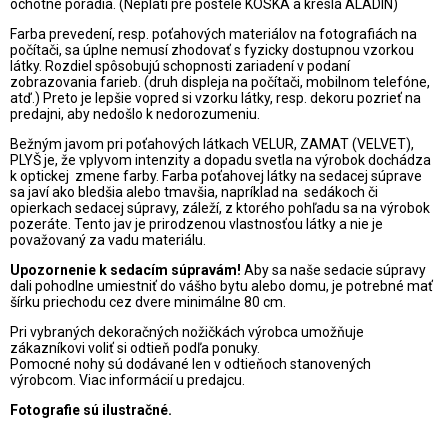
ochotne poradia. (Neplatí pre postele KOSKA a kreslá ALADIN)
Farba prevedení, resp. poťahových materiálov na fotografiách na
počítači, sa úplne nemusí zhodovať s fyzicky dostupnou vzorkou
látky. Rozdiel spôsobujú schopnosti zariadení v podaní
zobrazovania farieb. (druh displeja na počítači, mobilnom telefóne,
atď.) Preto je lepšie vopred si vzorku látky, resp. dekoru pozrieť na
predajni, aby nedošlo k nedorozumeniu.
Bežným javom pri poťahových látkach VELUR, ZAMAT (VELVET),
PLYŠ je, že vplyvom intenzity a dopadu svetla na výrobok dochádza
k optickej zmene farby. Farba poťahovej látky na sedacej súprave
sa javí ako bledšia alebo tmavšia, napríklad na sedákoch či
opierkach sedacej súpravy, záleží, z ktorého pohľadu sa na výrobok
pozeráte. Tento jav je prirodzenou vlastnosťou látky a nie je
považovaný za vadu materiálu.
Upozornenie k sedacím súpravám!
Aby sa naše sedacie súpravy
dali pohodlne umiestniť do vášho bytu alebo domu, je potrebné mať
šírku priechodu cez dvere minimálne 80 cm.
Pri vybraných dekoračných nožičkách výrobca umožňuje
zákazníkovi voliť si odtieň podľa ponuky.
Pomocné nohy sú dodávané len v odtieňoch stanovených
výrobcom. Viac informácií u predajcu.
Fotografie sú ilustračné.