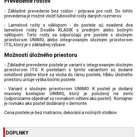
Prevedenie roštov
- Základné prevedenie bez roštov - príprava pre rošt. Do tohto
prevedenia je možné vložiť ľubovoľné rošty daných rozmerov.
- Lamelové rošty s výklopom - do postele sú osadené dva
lamelové rošty Double KLASIK
s predným alebo bočným
výklopom. Tieto rošty sa odporúčajú pre postele s
úložným
priestorom UNIMO
, alebo
integrovaným úložným priestorom
ITG
,
ktorý je v základnej výbave.
Možnosti úložného priestoru
- Základné prevedenie postele je variant s
integrovaným úložným
priestorom ITG
. K posteliam s týmto variantom sú dodané
sololitové platne ktoré sa vložia do rámu postele, hĺbku úložného
priestoru určuje výška bočníc postele.
- Variant s
úložným priestorom UNIMO
. K posteli je dodaný
masívny kontajner UNIMO
,
ktorý je položený na zemi
(odporúčame objednať vo rovnakom odtieni ako posteľ). Kontajner
je rovnako ako posteľ dodávaný v demonte.
Cena postele je bez matracov, dekorácií a nočných stolíkov.
DOPLNKY