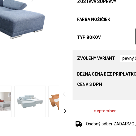
ZOSTAVA SÚPRAVY
FARBA NOŽIČIEK
TYP BOKOV
ZVOLENÝ VARIANT
pevný b
CENA S DPH
september
Osobný odber ZADARMO / 