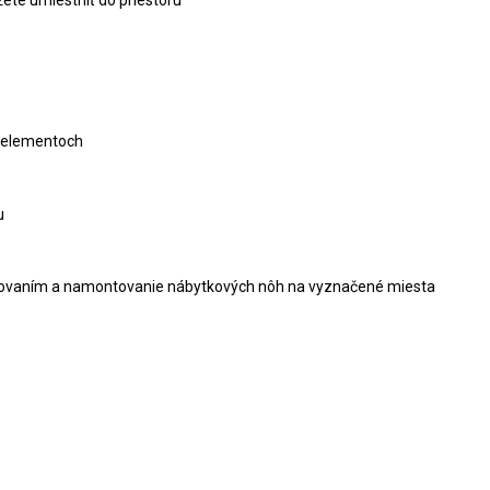
5 elementoch
u
 kovaním a namontovanie nábytkových nôh na vyznačené miesta