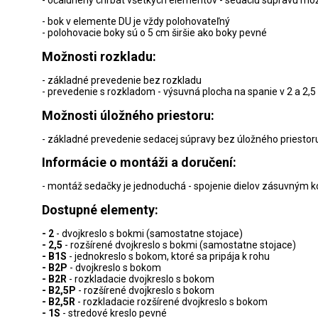
- bok v elemente DU je vždy polohovateľný
- polohovacie boky sú o 5 cm širšie ako boky pevné
Možnosti rozkladu:
- základné prevedenie bez rozkladu
- prevedenie s rozkladom - výsuvná plocha na spanie v 2 a 2,
Možnosti úložného priestoru:
- základné prevedenie sedacej súpravy bez úložného priestor
Informácie o montáži a doručení:
- montáž sedačky je jednoduchá - spojenie dielov zásuvným
Dostupné elementy:
- 2
- dvojkreslo s bokmi (samostatne stojace)
- 2,5
- rozšírené dvojkreslo s bokmi (samostatne stojace)
- B1S
- jednokreslo s bokom, ktoré sa pripája k rohu
- B2P
- dvojkreslo s bokom
- B2R
- rozkladacie dvojkreslo s bokom
- B2,5P
- rozšírené dvojkreslo s bokom
- B2,5R
- rozkladacie rozšírené dvojkreslo s bokom
- 1S
- stredové kreslo pevné