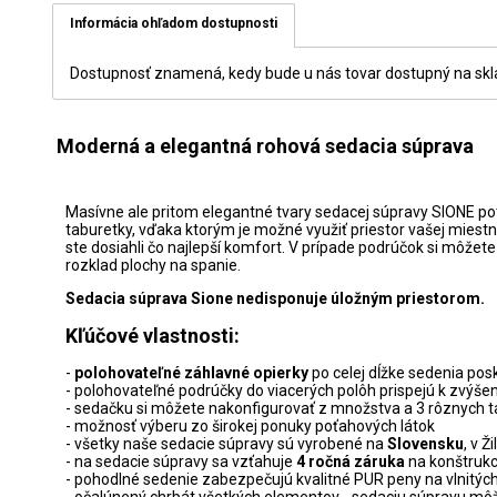
Informácia ohľadom dostupnosti
Dostupnosť znamená, kedy bude u nás tovar dostupný na sklad
Moderná a elegantná rohová sedacia súprava
Masívne ale pritom elegantné tvary sedacej súpravy SIONE po
taburetky, vďaka ktorým je možné využiť priestor vašej miestn
ste dosiahli čo najlepší komfort. V prípade podrúčok si môž
rozklad plochy na spanie.
Sedacia súprava Sione nedisponuje úložným priestorom.
Kľúčové vlastnosti:
-
polohovateľné záhlavné opierky
po celej dĺžke sedenia pos
- polohovateľné podrúčky do viacerých polôh prispejú k zvýšeni
- sedačku si môžete nakonfigurovať z množstva a 3 rôznych t
- možnosť výberu zo širokej ponuky poťahových látok
- všetky naše sedacie súpravy sú vyrobené na
Slovensku
, v Ži
- na sedacie súpravy sa vzťahuje
4 ročná záruka
na konštruk
- pohodlné sedenie zabezpečujú kvalitné PUR peny na vlnitýc
- očalúnený chrbát všetkých elementov - sedaciu súpravu môž