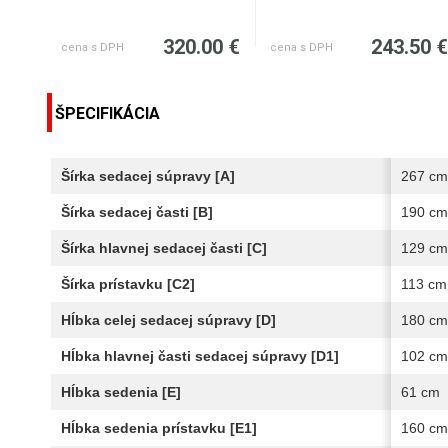
320.00 €
243.50 
cena s DPH
cena s DPH
ŠPECIFIKÁCIA
Šírka sedacej súpravy [A]
267 cm
Šírka sedacej časti [B]
190 cm
Šírka hlavnej sedacej časti [C]
129 cm
Šírka prístavku [C2]
113 cm
Hĺbka celej sedacej súpravy [D]
180 cm
Hĺbka hlavnej časti sedacej súpravy [D1]
102 cm
Hĺbka sedenia [E]
61 cm
Hĺbka sedenia prístavku [E1]
160 cm