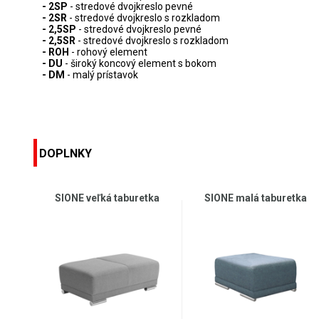
- 2SP
- stredové dvojkreslo pevné
- 2SR
- stredové dvojkreslo s rozkladom
- 2,5SP
- stredové dvojkreslo pevné
- 2,5SR
- stredové dvojkreslo s rozkladom
- ROH
- rohový element
- DU
- široký koncový element s bokom
- DM
-
malý prístavok
DOPLNKY
SIONE veľká taburetka
SIONE malá taburetka