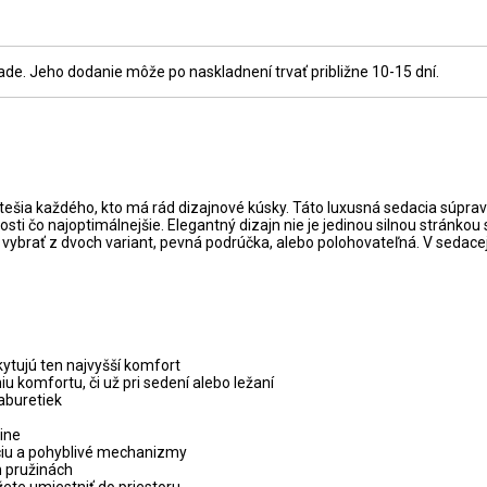
e. Jeho dodanie môže po naskladnení trvať približne 10-15 dní.
tešia každého, kto má rád dizajnové kúsky. Táto luxusná sedacia súpra
osti čo najoptimálnejšie. Elegantný dizajn nie je jedinou silnou stránko
ete vybrať z dvoch variant, pevná podrúčka, alebo polohovateľná. V se
kytujú ten najvyšší komfort
u komfortu, či už pri sedení alebo ležaní
aburetiek
line
ciu a pohyblivé mechanizmy
h pružinách
ete umiestniť do priestoru