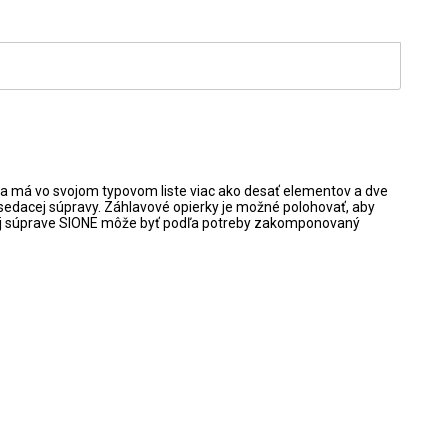
va má vo svojom typovom liste viac ako desať elementov a dve
u sedacej súpravy. Záhlavové opierky je možné polohovať, aby
dacej súprave SIONE môže byť podľa potreby zakomponovaný