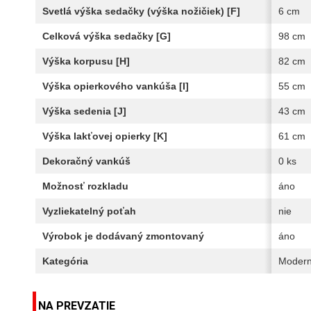
Svetlá výška sedačky (výška nožičiek) [F]
6 cm
Celková výška sedačky [G]
98 cm
Výška korpusu [H]
82 cm
Výška opierkového vankúša [I]
55 cm
Výška sedenia [J]
43 cm
Výška lakťovej opierky [K]
61 cm
Dekoračný vankúš
0 ks
Možnosť rozkladu
áno
Vyzliekatelný poťah
nie
Výrobok je dodávaný zmontovaný
áno
Kategória
Modern
NA PREVZATIE