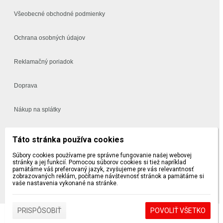
Všeobecné obchodné podmienky
Ochrana osobných údajov
Reklamačný poriadok
Doprava
Nákup na splátky
Často kladené otázky
Táto stránka používa cookies
Súbory cookies používame pre správne fungovanie našej webovej
Vynáška a montáž
stránky a jej funkcií. Pomocou súborov cookies si tiež napríklad
pamätáme váš preferovaný jazyk, zvyšujeme pre vás relevantnosť
zobrazovaných reklám, počítame návštevnosť stránok a pamätáme si
5 a 10 ročná záruka na sedačky a postele
vaše nastavenia vykonané na stránke.
PRISPÔSOBIŤ
POVOLIŤ VŠETKO
Design by FINES |
Prihlásiť