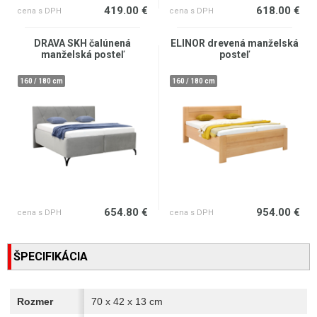
419.00 €
618.00 €
cena s DPH
cena s DPH
DRAVA SKH čalúnená
ELINOR drevená manželská
manželská posteľ
posteľ
160 / 180 cm
160 / 180 cm
654.80 €
954.00 €
cena s DPH
cena s DPH
ŠPECIFIKÁCIA
Rozmer
70 x 42 x 13 cm