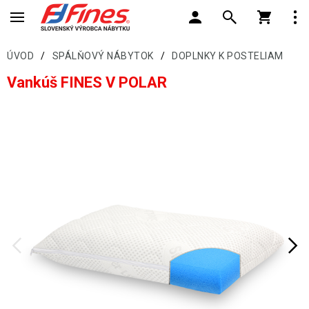
ÚVOD
/
SPÁLŇOVÝ NÁBYTOK
/
DOPLNKY K POSTELIAM
Vankúš FINES V POLAR