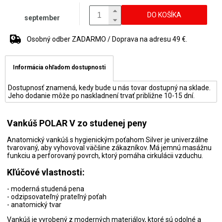
DO KOŠÍKA
september
Osobný odber ZADARMO / Doprava na adresu 49 €.
Informácia ohľadom dostupnosti
Dostupnosť znamená, kedy bude u nás tovar dostupný na sklade.
Jeho dodanie môže po naskladnení trvať približne 10-15 dní.
Vankúš POLAR V zo studenej peny
Anatomický vankúš s hygienickým poťahom Silver je univerzálne
tvarovaný, aby vyhovoval väčšine zákazníkov. Má jemnú masážnu
funkciu a perforovaný povrch, ktorý pomáha cirkulácii vzduchu.
Kľúčové vlastnosti:
- moderná studená pena
- odzipsovateľný prateľný poťah
- anatomický tvar
Vankúš je vyrobený z moderných materiálov, ktoré sú odolné a