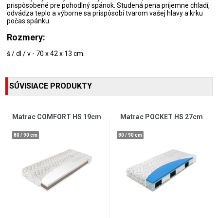
prispôsobené pre pohodlný spánok. Studená pena príjemne chladí,
odvádza teplo a výborne sa prispôsobí tvarom vašej hlavy a krku
počas spánku.
Rozmery:
š / dl / v - 70 x 42 x 13 cm.
SÚVISIACE PRODUKTY
Matrac COMFORT HS 19cm
Matrac POCKET HS 27cm
80 / 90 cm
80 / 90 cm