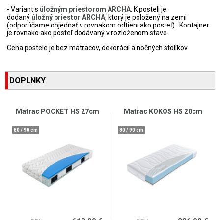
- Variant s
úložným priestorom ARCHA
. K posteli je
dodaný
úložný priestor ARCHA
, ktorý je položený na zemi
(odporúčame objednať v rovnakom odtieni ako posteľ). Kontajner
je rovnako ako posteľ dodávaný v rozloženom stave.
Cena postele je bez matracov, dekorácií a nočných stolíkov.
DOPLNKY
Matrac POCKET HS 27cm
Matrac KOKOS HS 20cm
80 / 90 cm
80 / 90 cm