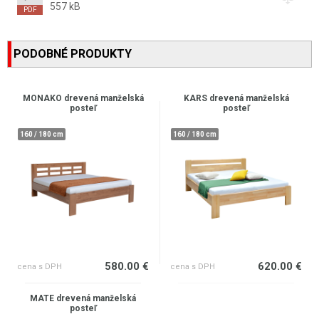
557 kB
PODOBNÉ PRODUKTY
MONAKO drevená manželská
KARS drevená manželská
posteľ
posteľ
160 / 180 cm
160 / 180 cm
580.00 €
620.00 €
cena s DPH
cena s DPH
MATE drevená manželská
posteľ