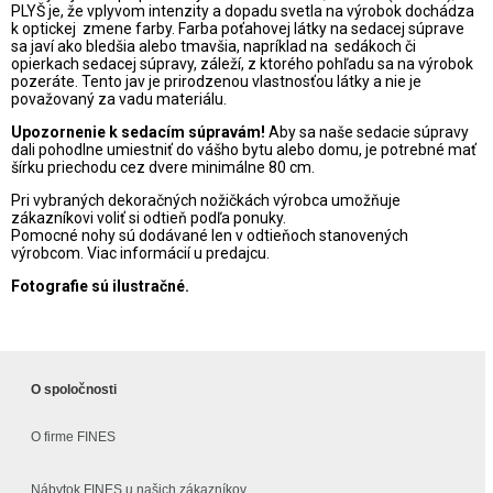
PLYŠ je, že vplyvom intenzity a dopadu svetla na výrobok dochádza
k optickej zmene farby. Farba poťahovej látky na sedacej súprave
sa javí ako bledšia alebo tmavšia, napríklad na sedákoch či
opierkach sedacej súpravy, záleží, z ktorého pohľadu sa na výrobok
pozeráte. Tento jav je prirodzenou vlastnosťou látky a nie je
považovaný za vadu materiálu.
Upozornenie k sedacím súpravám!
Aby sa naše sedacie súpravy
dali pohodlne umiestniť do vášho bytu alebo domu, je potrebné mať
šírku priechodu cez dvere minimálne 80 cm.
Pri vybraných dekoračných nožičkách výrobca umožňuje
zákazníkovi voliť si odtieň podľa ponuky.
Pomocné nohy sú dodávané len v odtieňoch stanovených
výrobcom. Viac informácií u predajcu.
Fotografie sú ilustračné.
O spoločnosti
O firme FINES
Nábytok FINES u našich zákazníkov