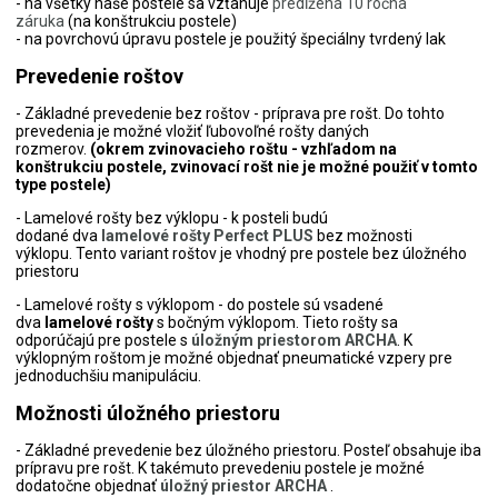
- na všetky naše postele sa vzťahuje
predĺžená 10 ročná
záruka
(na konštrukciu postele)
- na povrchovú úpravu postele je použitý špeciálny tvrdený lak
Prevedenie roštov
- Základné prevedenie bez roštov - príprava pre rošt. Do tohto
prevedenia je možné vložiť ľubovoľné rošty daných
rozmerov.
(okrem zvinovacieho roštu - vzhľadom na
konštrukciu postele, zvinovací rošt nie je možné použiť v tomto
type postele)
- Lamelové rošty bez výklopu - k posteli budú
dodané dva
lamelové rošty Perfect PLUS
bez možnosti
výklopu. Tento variant roštov je vhodný pre postele bez úložného
priestoru
- Lamelové rošty s výklopom - do postele sú vsadené
dva
lamelové rošty
s bočným výklopom. Tieto rošty sa
odporúčajú pre postele s
úložným priestorom ARCHA
. K
výklopným roštom je možné objednať pneumatické vzpery pre
jednoduchšiu manipuláciu.
Možnosti úložného priestoru
- Základné prevedenie bez úložného priestoru. Posteľ obsahuje iba
prípravu pre rošt. K takémuto prevedeniu postele je možné
dodatočne objednať
úložný priestor ARCHA
.