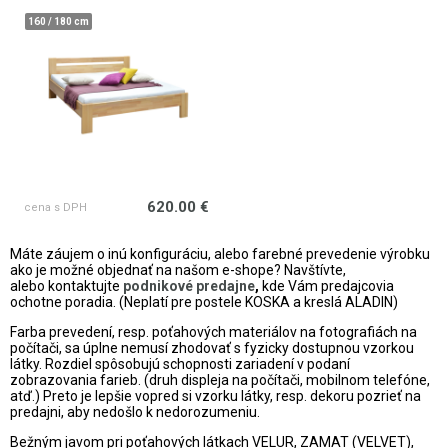
160 / 180 cm
620.00 €
cena s DPH
Máte záujem o inú konfiguráciu, alebo farebné prevedenie výrobku
ako je možné objednať na našom e-shope? Navštívte,
alebo
kontaktujte
podnikové predajne
,
kde Vám predajcovia
ochotne poradia. (Neplatí pre postele KOSKA a kreslá ALADIN)
Farba prevedení, resp. poťahových materiálov na fotografiách na
počítači, sa úplne nemusí zhodovať s fyzicky dostupnou vzorkou
látky. Rozdiel spôsobujú schopnosti zariadení v podaní
zobrazovania farieb. (druh displeja na počítači, mobilnom telefóne,
atď.) Preto je lepšie vopred si vzorku látky, resp. dekoru pozrieť na
predajni, aby nedošlo k nedorozumeniu.
Bežným javom pri poťahových látkach VELUR, ZAMAT (VELVET),