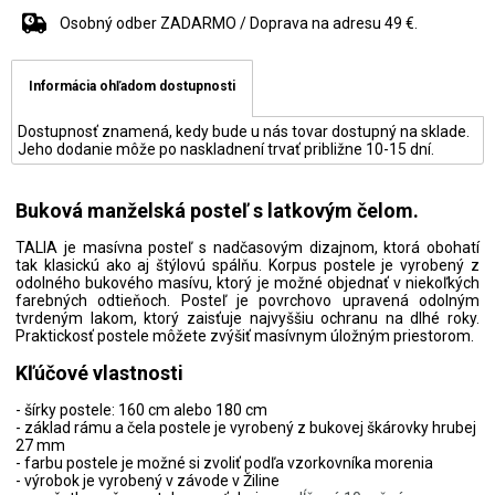
Osobný odber ZADARMO / Doprava na adresu 49 €.
Informácia ohľadom dostupnosti
Dostupnosť znamená, kedy bude u nás tovar dostupný na sklade.
Jeho dodanie môže po naskladnení trvať približne 10-15 dní.
Buková manželská posteľ s latkovým čelom.
TALIA je masívna posteľ s nadčasovým dizajnom, ktorá obohatí
tak klasickú ako aj štýlovú spálňu. Korpus postele je vyrobený z
odolného bukového masívu, ktorý je možné objednať v niekoľkých
farebných odtieňoch. Posteľ je povrchovo upravená odolným
tvrdeným lakom, ktorý zaisťuje najvyššiu ochranu na dlhé roky.
Praktickosť postele môžete zvýšiť masívnym úložným priestorom.
Kľúčové vlastnosti
- šírky postele: 160 cm alebo 180 cm
- základ rámu a čela postele je vyrobený z bukovej škárovky hrubej
27 mm
- farbu postele je možné si zvoliť podľa vzorkovníka morenia
- výrobok je vyrobený v závode v Žiline