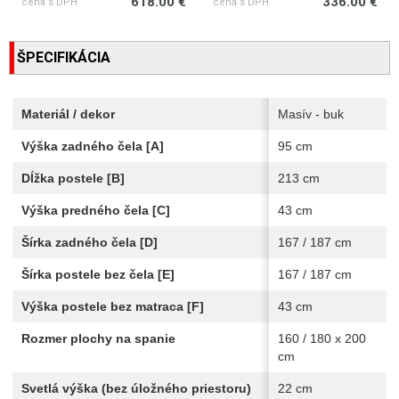
618.00 €
336.00 €
cena s DPH
cena s DPH
ŠPECIFIKÁCIA
Materiál / dekor
Masív - buk
Výška zadného čela [A]
95 cm
Dĺžka postele [B]
213 cm
Výška predného čela [C]
43 cm
Šírka zadného čela [D]
167 / 187 cm
Šírka postele bez čela [E]
167 / 187 cm
Výška postele bez matraca [F]
43 cm
Rozmer plochy na spanie
160 / 180 x 200
cm
Svetlá výška (bez úložného priestoru)
22 cm