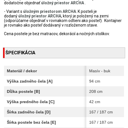
dodatočne objednať
úložný priestor ARCHA
.
- Variant s
úložným priestorom ARCHA
. K posteli je
dodaný
úložný priestor ARCHA
, ktorý je položený na zemi
(odporúčame objednať v rovnakom odtieni ako posteľ). Kontajner
je rovnako ako posteľ dodávaný v rozloženom stave.
Cena postele je bez matracov, dekorácií a nočných stolíkov.
ŠPECIFIKÁCIA
Materiál / dekor
Masív - buk
Výška zadného čela [A]
94 cm
Dĺžka postele [B]
208 cm
Výška predného čela [C]
42 cm
Šírka zadného čela [D]
167 / 187 cm
Šírka postele bez čela [E]
167 / 187 cm