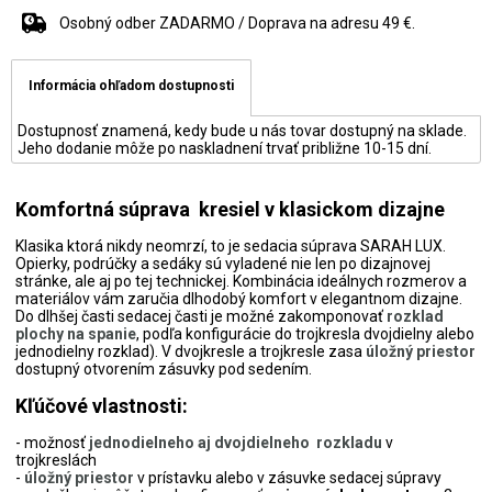
Osobný odber ZADARMO / Doprava na adresu 49 €.
Informácia ohľadom dostupnosti
Dostupnosť znamená, kedy bude u nás tovar dostupný na sklade.
Jeho dodanie môže po naskladnení trvať približne 10-15 dní.
Komfortná súprava kresiel v klasickom dizajne
Klasika ktorá nikdy neomrzí, to je sedacia súprava SARAH LUX.
Opierky, podrúčky a sedáky sú vyladené nie len po dizajnovej
stránke, ale aj po tej technickej. Kombinácia ideálnych rozmerov a
materiálov vám zaručia dlhodobý komfort v elegantnom dizajne.
Do dlhšej časti sedacej časti je možné zakomponovať
rozklad
plochy na spanie
, podľa konfigurácie do trojkresla dvojdielny alebo
jednodielny rozklad). V dvojkresle a trojkresle
zasa
úložný priestor
dostupný otvorením zásuvky pod sedením.
Kľúčové vlastnosti:
- možnosť
jednodielneho aj dvojdielneho rozkladu
v
trojkreslách
-
úložný priestor
v prístavku alebo v zásuvke sedacej súpravy