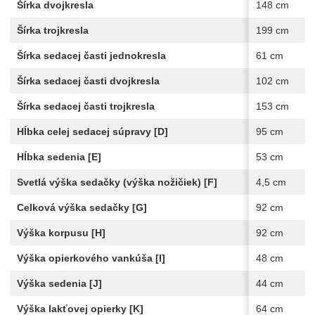
Šírka dvojkresla
148 cm
Šírka trojkresla
199 cm
Šírka sedacej časti jednokresla
61 cm
Šírka sedacej časti dvojkresla
102 cm
Šírka sedacej časti trojkresla
153 cm
Hĺbka celej sedacej súpravy [D]
95 cm
Hĺbka sedenia [E]
53 cm
Svetlá výška sedačky (výška nožičiek) [F]
4,5 cm
Celková výška sedačky [G]
92 cm
Výška korpusu [H]
92 cm
Výška opierkového vankúša [I]
48 cm
Výška sedenia [J]
44 cm
Výška lakťovej opierky [K]
64 cm