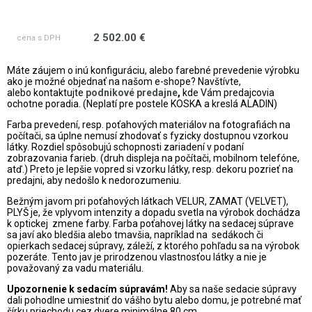
2 502.00 €
cena s DPH
Máte záujem o inú konfiguráciu, alebo farebné prevedenie výrobku
ako je možné objednať na našom e-shope? Navštívte,
alebo
kontaktujte
podnikové predajne
,
kde Vám predajcovia
ochotne poradia. (Neplatí pre postele KOSKA a kreslá ALADIN)
Farba prevedení, resp. poťahových materiálov na fotografiách na
počítači, sa úplne nemusí zhodovať s fyzicky dostupnou vzorkou
látky. Rozdiel spôsobujú schopnosti zariadení v podaní
zobrazovania farieb. (druh displeja na počítači, mobilnom telefóne,
atď.) Preto je lepšie vopred si vzorku látky, resp. dekoru pozrieť na
predajni, aby nedošlo k nedorozumeniu.
Bežným javom pri poťahových látkach VELUR, ZAMAT (VELVET),
PLYŠ je, že vplyvom intenzity a dopadu svetla na výrobok dochádza
k optickej zmene farby. Farba poťahovej látky na sedacej súprave
sa javí ako bledšia alebo tmavšia, napríklad na sedákoch či
opierkach sedacej súpravy, záleží, z ktorého pohľadu sa na výrobok
pozeráte. Tento jav je prirodzenou vlastnosťou látky a nie je
považovaný za vadu materiálu.
Upozornenie k sedacím súpravám!
Aby sa naše sedacie súpravy
dali pohodlne umiestniť do vášho bytu alebo domu, je potrebné mať
šírku priechodu cez dvere minimálne 80 cm.