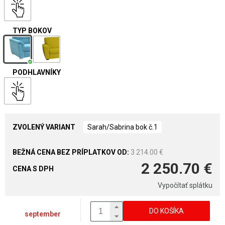
TYP BOKOV
PODHLAVNÍKY
ZVOLENÝ VARIANT
Sarah/Sabrina bok č.1
3 214.00 €
2 250.70 €
CENA S DPH
Vypočítať splátku
DO KOŠÍKA
september