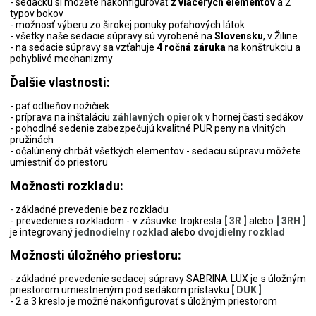
- sedačku si môžete nakonfigurovať
z viacerých elementov
a 2
typov bokov
- možnosť výberu zo širokej ponuky poťahových látok
- všetky naše sedacie súpravy sú vyrobené na
Slovensku
, v Žiline
- na sedacie súpravy sa vzťahuje
4 ročná záruka
na konštrukciu a
pohyblivé mechanizmy
Ďalšie vlastnosti:
- päť odtieňov nožičiek
- príprava na inštaláciu
záhlavných opierok
v hornej časti sedákov
- pohodlné sedenie zabezpečujú kvalitné PUR peny na vlnitých
pružinách
- očalúnený chrbát všetkých elementov - sedaciu súpravu môžete
umiestniť do priestoru
Možnosti rozkladu:
- základné prevedenie bez rozkladu
- prevedenie s rozkladom - v zásuvke trojkresla
[ 3R ]
alebo
[ 3RH ]
je integrovaný
jednodielny rozklad
alebo
dvojdielny rozklad
Možnosti úložného priestoru:
- základné prevedenie sedacej súpravy SABRINA LUX je s úložným
priestorom umiestneným pod sedákom prístavku
[ DUK ]
- 2 a 3 kreslo je možné nakonfigurovať s úložným priestorom