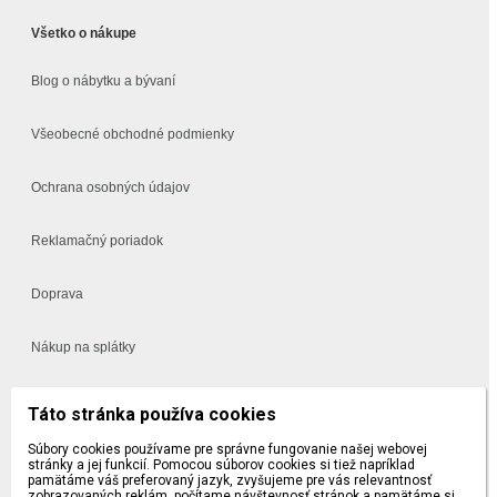
Všetko o nákupe
Blog o nábytku a bývaní
Všeobecné obchodné podmienky
Ochrana osobných údajov
Reklamačný poriadok
Doprava
Nákup na splátky
Často kladené otázky
Táto stránka používa cookies
Súbory cookies používame pre správne fungovanie našej webovej
Vynáška a montáž
stránky a jej funkcií. Pomocou súborov cookies si tiež napríklad
pamätáme váš preferovaný jazyk, zvyšujeme pre vás relevantnosť
zobrazovaných reklám, počítame návštevnosť stránok a pamätáme si